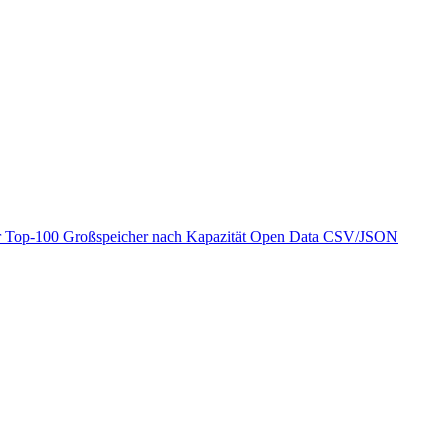
r
Top-100 Großspeicher nach Kapazität
Open Data
CSV/JSON