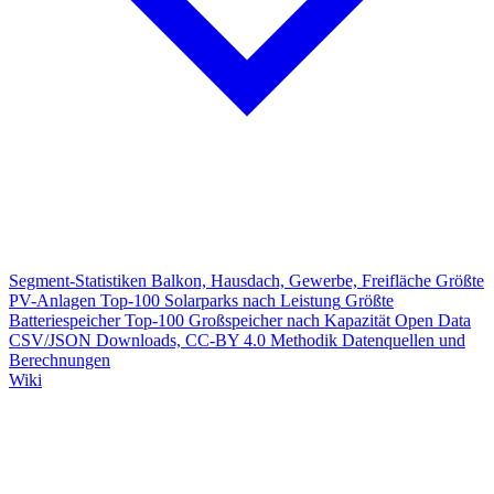
Segment-Statistiken
Balkon, Hausdach, Gewerbe, Freifläche
Größte
PV-Anlagen
Top-100 Solarparks nach Leistung
Größte
Batteriespeicher
Top-100 Großspeicher nach Kapazität
Open Data
CSV/JSON Downloads, CC-BY 4.0
Methodik
Datenquellen und
Berechnungen
Wiki