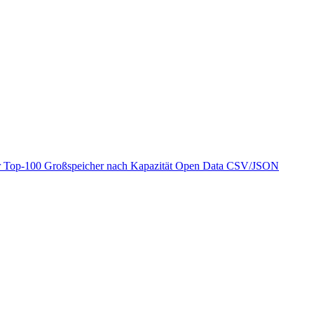
r
Top-100 Großspeicher nach Kapazität
Open Data
CSV/JSON