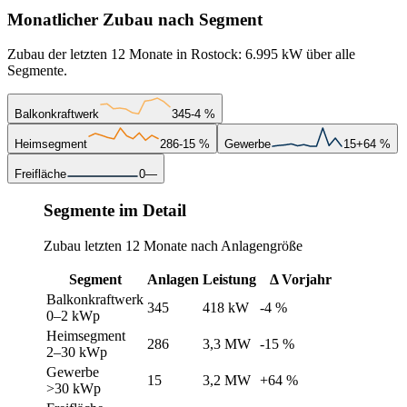
Monatlicher Zubau nach Segment
Zubau der letzten 12 Monate in Rostock: 6.995 kW über alle
Segmente.
Balkonkraftwerk
345
-4 %
Heimsegment
286
-15 %
Gewerbe
15
+64 %
Freifläche
0
—
Segmente im Detail
Zubau letzten 12 Monate nach Anlagengröße
Segment
Anlagen
Leistung
Δ Vorjahr
Balkonkraftwerk
345
418 kW
-4 %
0–2 kWp
Heimsegment
286
3,3 MW
-15 %
2–30 kWp
Gewerbe
15
3,2 MW
+64 %
>30 kWp