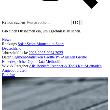
Region suchen
ESC
Gib einen Ortsnamen ein, um Ergebnisse zu sehen.
News
Rankings
Solar Score
Momentum Score
Deutschland
Jahresrückblicke
2026
2025
2024
2023
Daten
Segment-Statistiken
Größte PV-Anlagen
Größte
Batteriespeicher
Open Data
Methodik
Wiki & Ratgeber
Alle Begriffe
Rechner & Tools
Kauf-Leitfaden
Angebot prüfen
Berichte