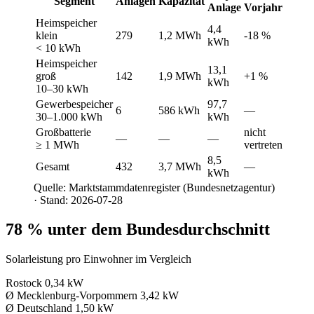
Segment
Anlagen
Kapazität
Anlage
Vorjahr
Heimspeicher
4,4
klein
279
1,2 MWh
-18 %
kWh
< 10 kWh
Heimspeicher
13,1
groß
142
1,9 MWh
+1 %
kWh
10–30 kWh
Gewerbespeicher
97,7
6
586 kWh
—
30–1.000 kWh
kWh
Großbatterie
nicht
—
—
—
≥ 1 MWh
vertreten
8,5
Gesamt
432
3,7 MWh
—
kWh
Quelle: Marktstammdatenregister (Bundesnetzagentur)
· Stand: 2026-07-28
78 % unter dem Bundesdurchschnitt
Solarleistung pro Einwohner im Vergleich
Rostock
0,34 kW
Ø Mecklenburg-Vorpommern
3,42 kW
Ø Deutschland
1,50 kW