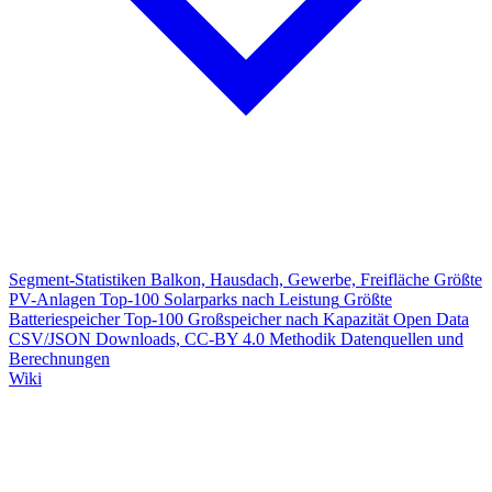
Segment-Statistiken
Balkon, Hausdach, Gewerbe, Freifläche
Größte
PV-Anlagen
Top-100 Solarparks nach Leistung
Größte
Batteriespeicher
Top-100 Großspeicher nach Kapazität
Open Data
CSV/JSON Downloads, CC-BY 4.0
Methodik
Datenquellen und
Berechnungen
Wiki