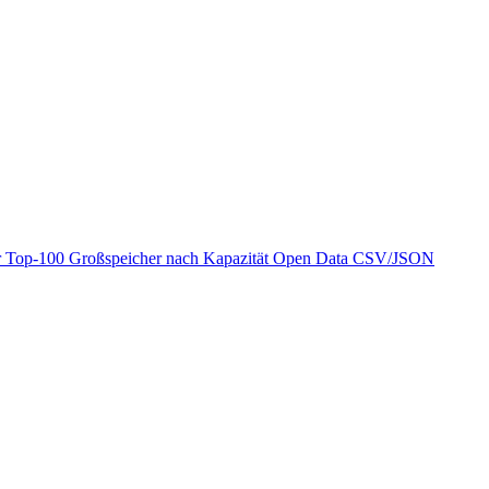
r
Top-100 Großspeicher nach Kapazität
Open Data
CSV/JSON