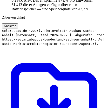
6.284,0 MW. Das entspricht 2,87 kW pro Einwohner.
61.413 dieser Anlagen verfügen über einen
Batteriespeicher — eine Speicherquote von 43,2 %.
Zitiervorschlag
Kopieren
solarzubau.de (2026). Photovoltaik-Ausbau Sachsen-
Anhalt [Datensatz, Stand 2026-07-28]. Abgerufen unter
https://solarzubau.de/bundesland/sachsen-anhalt/. Auf
Basis Marktstammdatenregister (Bundesnetzagentur).