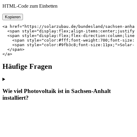
HTML-Code zum Einbetten
Kopieren
<a href="https://solarzubau.de/bundesland/sachsen-anhal
  <span style="display:flex;align-items:center;justify-
  <span style="display:flex;flex-direction:column;line-
    <span style="color:#fff;font-weight:700;font-size:1
    <span style="color:#9fb3c8;font-size:11px;">Solar-R
  </span>

</a>
Häufige Fragen
Wie viel Photovoltaik ist in Sachsen-Anhalt
installiert?