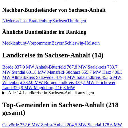
Nachbar-Bundesländer von Sachsen-Anhalt
Niedersachsen
Brandenburg
Sachsen
Thüringen
Ähnliche Bundesländer im Ranking
Mecklenburg-Vorpommern
Bayern
Schleswig-Holstein
Landkreise in Sachsen-Anhalt
(14)
Börde
837,9 MW
Anhalt-Bitterfeld
767,8 MW
Saalekreis
733,7
MW
Stendal
601,8 MW
Mansfeld-Südharz
555,7 MW
Harz
486,3
MW
Altmarkkreis Salzwedel
479,4 MW
Salzlandkreis
453,6 MW
Wittenberg
382,0 MW
Burgenlandkreis
339,7 MW
Jerichower
Land
326,9 MW
Magdeburg
116,3 MW
Alle 14 Landkreise in Sachsen-Anhalt anzeigen
Top-Gemeinden in Sachsen-Anhalt
(218
gesamt)
Calvörde
252,6 MW
Zerbst/Anhalt
204,5 MW
Stendal
178,6 MW