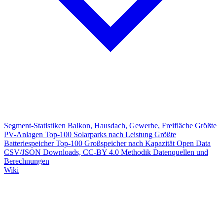
Segment-Statistiken
Balkon, Hausdach, Gewerbe, Freifläche
Größte
PV-Anlagen
Top-100 Solarparks nach Leistung
Größte
Batteriespeicher
Top-100 Großspeicher nach Kapazität
Open Data
CSV/JSON Downloads, CC-BY 4.0
Methodik
Datenquellen und
Berechnungen
Wiki