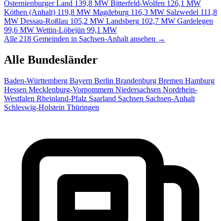
Osternienburger Land
139,8 MW
Bitterfeld-Wolfen
126,1 MW
Köthen (Anhalt)
119,8 MW
Magdeburg
116,3 MW
Salzwedel
111,8
MW
Dessau-Roßlau
105,2 MW
Landsberg
102,7 MW
Gardelegen
99,6 MW
Wettin-Löbejün
99,1 MW
Alle 218 Gemeinden in Sachsen-Anhalt ansehen →
Alle Bundesländer
Baden-Württemberg
Bayern
Berlin
Brandenburg
Bremen
Hamburg
Hessen
Mecklenburg-Vorpommern
Niedersachsen
Nordrhein-
Westfalen
Rheinland-Pfalz
Saarland
Sachsen
Sachsen-Anhalt
Schleswig-Holstein
Thüringen