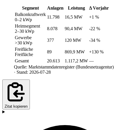
Segment
Anlagen
Leistung
Δ Vorjahr
Balkonkraftwerk
11.798
16,5 MW
+1 %
0–2 kWp
Heimsegment
8.078
90,4 MW
-22 %
2–30 kWp
Gewerbe
377
120 MW
-34 %
>30 kWp
Freifläche
89
869,9 MW
+130 %
Freifläche
Gesamt
20.613
1.117,2 MW
—
Quelle: Marktstammdatenregister (Bundesnetzagentur)
· Stand: 2026-07-28
Zitat kopieren