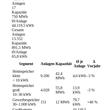
Anlagen
17
Kapazität
750 MWh
Ø/Anlage
44.119,5 kWh
Gesamt
Anlagen
13.552
Kapazität
891,5 MWh
Ø/Anlage
65,8 kWh
Ø je
Δ
Segment
Anlagen
Kapazität
Anlage
Vorjahr
Heimspeicher
42,4
klein
9.206
4,6 kWh
-3 %
MWh
< 10 kWh
Heimspeicher
55,8
13,9
groß
4.028
-3 %
MWh
kWh
10–30 kWh
Gewerbespeicher
79,7
151
12 MWh
+46 %
30–1.000 kWh
kWh
Großbatterie
44.119,5