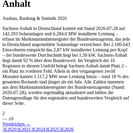
Anhalt
Ausbau, Ranking & Statistik 2026
Sachsen-Anhalt in Deutschland kommt mit Stand 2026-07-28 auf
142.293 Solaranlagen und 6.284,0 MW installierte Leistung –
erfasst im Marktstammdatenregister der Bundesnetzagentur, das jede
in Deutschland angemeldete Solaranlage verzeichnet. Bei 2.186.643
Einwohnern entspricht das 2,87 kW installierter Leistung pro Kopf
– der bundesweite Durchschnitt liegt bei 1,50 kW, Sachsen-Anhalt
liegt damit 92 % über dem Bundeswert. Im Vergleich der 16
Regionen in diesem Umfeld belegt Sachsen-Anhalt damit Platz 2 –
ein Platz im vorderen Feld. Allein in den vergangenen zwölf
Monaten kamen 1.117,2 MW neue Leistung hinzu – rund 18 % des
gesamten Bestands sind jünger als ein Jahr. Alle Zahlen stammen
aus dem Marktstammdatenregister der Bundesnetzagentur (Stand:
2026-07-28), werden regelmäßig aktualisiert und bilden die
Datengrundlage für den regionalen und bundesweiten Vergleich auf
dieser Seite.
2
— ±0
Vergleichen →
🥉
2020
🥉
2021
🥉
2024
🥉
2025
🥈
2026