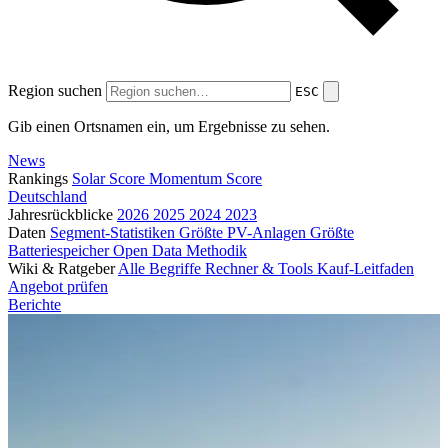
Region suchen
ESC
Gib einen Ortsnamen ein, um Ergebnisse zu sehen.
News
Rankings
Solar Score
Momentum Score
Deutschland
Jahresrückblicke
2026
2025
2024
2023
Daten
Segment-Statistiken
Größte PV-Anlagen
Größte
Batteriespeicher
Open Data
Methodik
Wiki & Ratgeber
Alle Begriffe
Rechner & Tools
Kauf-Leitfaden
Angebot prüfen
Berichte