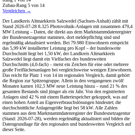
Zubau-Rang
5
von 14
Vergleichen →
Der Landkreis Altmarkkreis Salzwedel (Sachsen-Anhalt) zählt mit
Stand 2026-07-28 8.325 Photovoltaik-Anlagen mit zusammen 479,4
MW Leistung – Daten, die direkt aus dem Marktstammdatenregister
der Bundesnetzagentur stammen, dort meldepflichtig sind und
regelmäßig aktualisiert werden. Bei 79.980 Einwohnern entspricht
das 5,99 kW installierter Leistung pro Kopf – der bundesweite
Durchschnitt liegt bei 1,50 kW, der Landkreis Altmarkkreis
Salzwedel liegt damit ein Vielfaches des bundesweiten
Durchschnitts (4,0-fach) – meist ein Zeichen für eine oder mehrere
große Freiflächenanlagen bei vergleichsweise wenigen Einwohnern.
Das reicht für Platz 1 von 14 im regionalen Vergleich, damit gehört
die Region zur Spitzengruppe. Allein in den vergangenen zwölf
Monaten kamen 102,5 MW neue Leistung hinzu – rund 21 % des
gesamten Bestands sind jünger als ein Jahr. Von den registrierten
Anlagen sind 42 % mit einem Batteriespeicher gekoppelt, was auf
einen hohen Anteil an Eigenverbrauchslösungen hindeutet; die
durchschnittliche Anlagengröße liegt bei 58 kW. Alle Zahlen
stammen aus dem Marktstammdatenregister der Bundesnetzagentur
(Stand: 2026-07-28), werden regelmäßig aktualisiert und bilden die
Datengrundlage für den regionalen und bundesweiten Vergleich auf
dieser Seite.