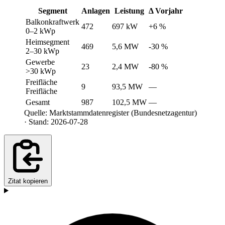
Segment
Anlagen
Leistung
Δ Vorjahr
Balkonkraftwerk
472
697 kW
+6 %
0–2 kWp
Heimsegment
469
5,6 MW
-30 %
2–30 kWp
Gewerbe
23
2,4 MW
-80 %
>30 kWp
Freifläche
9
93,5 MW
—
Freifläche
Gesamt
987
102,5 MW
—
Quelle: Marktstammdatenregister (Bundesnetzagentur)
· Stand: 2026-07-28
Zitat kopieren