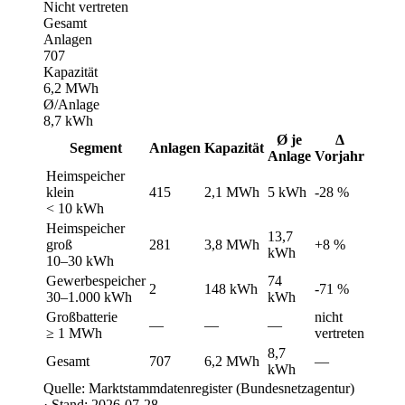
Nicht vertreten
Gesamt
Anlagen
707
Kapazität
6,2 MWh
Ø/Anlage
8,7 kWh
Ø je
Δ
Segment
Anlagen
Kapazität
Anlage
Vorjahr
Heimspeicher
klein
415
2,1 MWh
5 kWh
-28 %
< 10 kWh
Heimspeicher
13,7
groß
281
3,8 MWh
+8 %
kWh
10–30 kWh
Gewerbespeicher
74
2
148 kWh
-71 %
30–1.000 kWh
kWh
Großbatterie
nicht
—
—
—
≥ 1 MWh
vertreten
8,7
Gesamt
707
6,2 MWh
—
kWh
Quelle: Marktstammdatenregister (Bundesnetzagentur)
· Stand: 2026-07-28