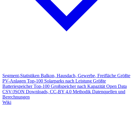
Segment-Statistiken
Balkon, Hausdach, Gewerbe, Freifläche
Größte
PV-Anlagen
Top-100 Solarparks nach Leistung
Größte
Batteriespeicher
Top-100 Großspeicher nach Kapazität
Open Data
CSV/JSON Downloads, CC-BY 4.0
Methodik
Datenquellen und
Berechnungen
Wiki