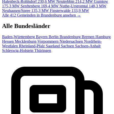
Halenbeck-Rohlsdorf
230,6 MW
Neutrebbin
214,2 MW
Gumtow
175,3 MW
Senftenberg
169,4 MW
Nuthe-Urstromtal
148,3 MW
Neuhausen/Spree
135,3 MW
Finsterwalde
133,9 MW
Alle 412 Gemeinden in Brandenburg ansehen →
Alle Bundesländer
Baden-Württemberg
Bayern
Berlin
Brandenburg
Bremen
Hamburg
Hessen
Mecklenburg-Vorpommern
Niedersachsen
Nordrhein-
Westfalen
Rheinland-Pfalz
Saarland
Sachsen
Sachsen-Anhalt
Schleswig-Holstein
Thüringen