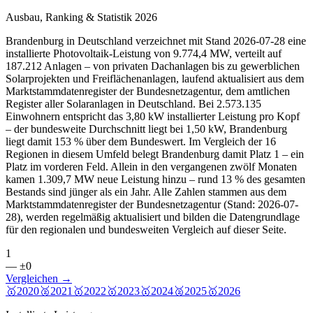
Ausbau, Ranking & Statistik 2026
Brandenburg in Deutschland verzeichnet mit Stand 2026-07-28 eine
installierte Photovoltaik-Leistung von 9.774,4 MW, verteilt auf
187.212 Anlagen – von privaten Dachanlagen bis zu gewerblichen
Solarprojekten und Freiflächenanlagen, laufend aktualisiert aus dem
Marktstammdatenregister der Bundesnetzagentur, dem amtlichen
Register aller Solaranlagen in Deutschland. Bei 2.573.135
Einwohnern entspricht das 3,80 kW installierter Leistung pro Kopf
– der bundesweite Durchschnitt liegt bei 1,50 kW, Brandenburg
liegt damit 153 % über dem Bundeswert. Im Vergleich der 16
Regionen in diesem Umfeld belegt Brandenburg damit Platz 1 – ein
Platz im vorderen Feld. Allein in den vergangenen zwölf Monaten
kamen 1.309,7 MW neue Leistung hinzu – rund 13 % des gesamten
Bestands sind jünger als ein Jahr. Alle Zahlen stammen aus dem
Marktstammdatenregister der Bundesnetzagentur (Stand: 2026-07-
28), werden regelmäßig aktualisiert und bilden die Datengrundlage
für den regionalen und bundesweiten Vergleich auf dieser Seite.
1
— ±0
Vergleichen →
🥇
2020
🥈
2021
🥇
2022
🥇
2023
🥇
2024
🥈
2025
🥇
2026