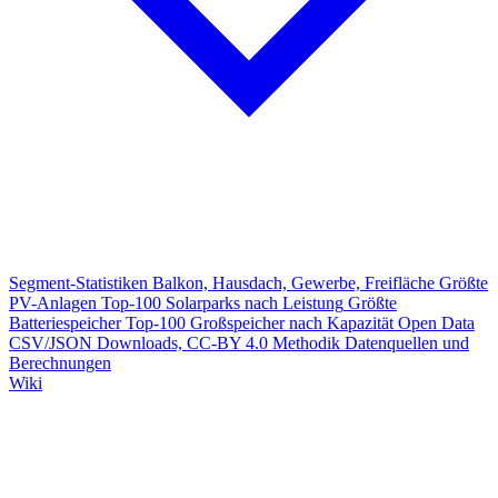
Segment-Statistiken
Balkon, Hausdach, Gewerbe, Freifläche
Größte
PV-Anlagen
Top-100 Solarparks nach Leistung
Größte
Batteriespeicher
Top-100 Großspeicher nach Kapazität
Open Data
CSV/JSON Downloads, CC-BY 4.0
Methodik
Datenquellen und
Berechnungen
Wiki