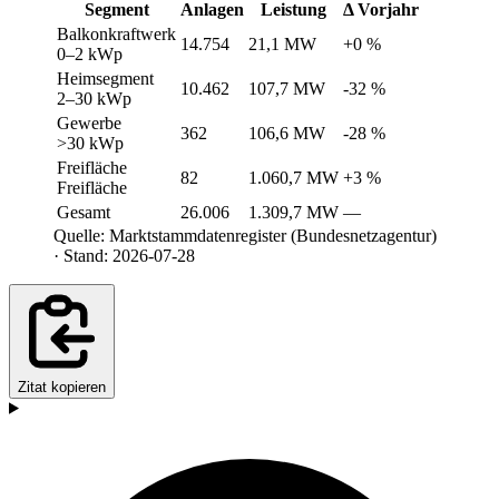
Segment
Anlagen
Leistung
Δ Vorjahr
Balkonkraftwerk
14.754
21,1 MW
+0 %
0–2 kWp
Heimsegment
10.462
107,7 MW
-32 %
2–30 kWp
Gewerbe
362
106,6 MW
-28 %
>30 kWp
Freifläche
82
1.060,7 MW
+3 %
Freifläche
Gesamt
26.006
1.309,7 MW
—
Quelle: Marktstammdatenregister (Bundesnetzagentur)
· Stand: 2026-07-28
Zitat kopieren