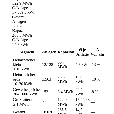
122,9 MWh
Ø/Anlage
17.559,3 kWh
Gesamt
Anlagen
18.076
Kapazität
265,5 MWh
Ø/Anlage
14,7 kWh
Ø je
Δ
Segment
Anlagen
Kapazität
Anlage
Vorjahr
Heimspeicher
56,7
klein
12.128
4,7 kWh
-13 %
MWh
< 10 kWh
Heimspeicher
75,5
13,6
groß
5.563
-10 %
MWh
kWh
10–30 kWh
Gewerbespeicher
55,4
152
8,4 MWh
-8 %
30–1.000 kWh
kWh
Großbatterie
122,9
17.559,3
7
—
≥ 1 MWh
MWh
kWh
265,5
14,7
Gesamt
18.076
—