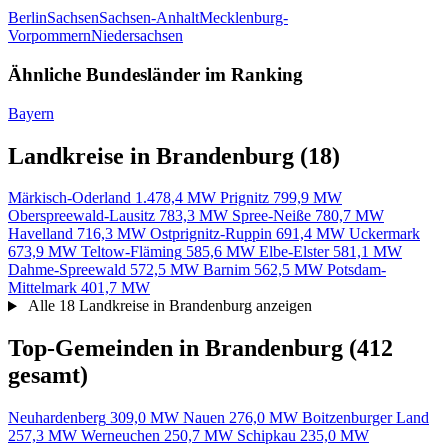
Berlin
Sachsen
Sachsen-Anhalt
Mecklenburg-
Vorpommern
Niedersachsen
Ähnliche Bundesländer im Ranking
Bayern
Landkreise in Brandenburg
(18)
Märkisch-Oderland
1.478,4 MW
Prignitz
799,9 MW
Oberspreewald-Lausitz
783,3 MW
Spree-Neiße
780,7 MW
Havelland
716,3 MW
Ostprignitz-Ruppin
691,4 MW
Uckermark
673,9 MW
Teltow-Fläming
585,6 MW
Elbe-Elster
581,1 MW
Dahme-Spreewald
572,5 MW
Barnim
562,5 MW
Potsdam-
Mittelmark
401,7 MW
Alle 18 Landkreise in Brandenburg anzeigen
Top-Gemeinden in Brandenburg
(412
gesamt)
Neuhardenberg
309,0 MW
Nauen
276,0 MW
Boitzenburger Land
257,3 MW
Werneuchen
250,7 MW
Schipkau
235,0 MW