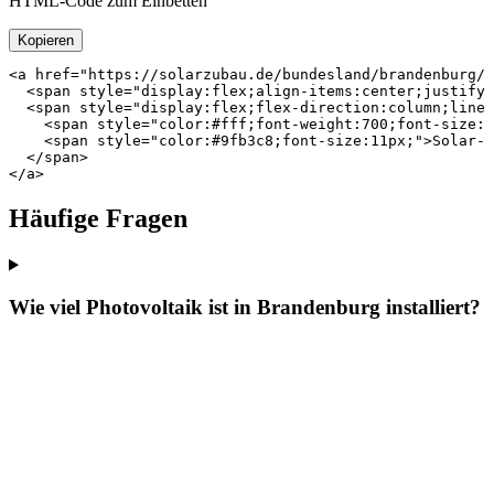
HTML-Code zum Einbetten
Kopieren
<a href="https://solarzubau.de/bundesland/brandenburg/"
  <span style="display:flex;align-items:center;justify-
  <span style="display:flex;flex-direction:column;line-
    <span style="color:#fff;font-weight:700;font-size:1
    <span style="color:#9fb3c8;font-size:11px;">Solar-R
  </span>

</a>
Häufige Fragen
Wie viel Photovoltaik ist in Brandenburg installiert?