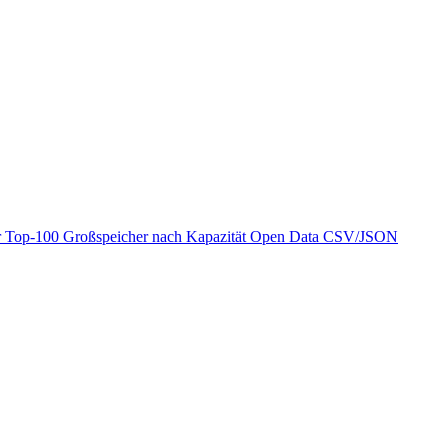
r
Top-100 Großspeicher nach Kapazität
Open Data
CSV/JSON