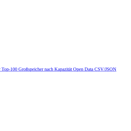
r
Top-100 Großspeicher nach Kapazität
Open Data
CSV/JSON