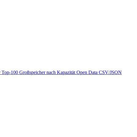
r
Top-100 Großspeicher nach Kapazität
Open Data
CSV/JSON