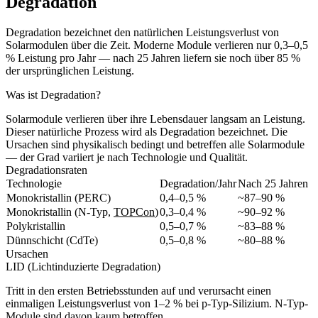
Degradation
Degradation bezeichnet den natürlichen Leistungsverlust von
Solarmodulen über die Zeit. Moderne Module verlieren nur 0,3–0,5
% Leistung pro Jahr — nach 25 Jahren liefern sie noch über 85 %
der ursprünglichen Leistung.
Was ist Degradation?
Solarmodule verlieren über ihre Lebensdauer langsam an Leistung.
Dieser natürliche Prozess wird als Degradation bezeichnet. Die
Ursachen sind physikalisch bedingt und betreffen alle Solarmodule
— der Grad variiert je nach Technologie und Qualität.
Degradationsraten
Technologie
Degradation/Jahr
Nach 25 Jahren
Monokristallin (PERC)
0,4–0,5 %
~87–90 %
Monokristallin (N-Typ,
TOPCon
)
0,3–0,4 %
~90–92 %
Polykristallin
0,5–0,7 %
~83–88 %
Dünnschicht (CdTe)
0,5–0,8 %
~80–88 %
Ursachen
LID (Lichtinduzierte Degradation)
Tritt in den ersten Betriebsstunden auf und verursacht einen
einmaligen Leistungsverlust von 1–2 % bei p-Typ-Silizium. N-Typ-
Module sind davon kaum betroffen.