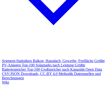
Segment-Statistiken
Balkon, Hausdach, Gewerbe, Freifläche
Größte
PV-Anlagen
Top-100 Solarparks nach Leistung
Größte
Batteriespeicher
Top-100 Großspeicher nach Kapazität
Open Data
CSV/JSON Downloads, CC-BY 4.0
Methodik
Datenquellen und
Berechnungen
Wiki