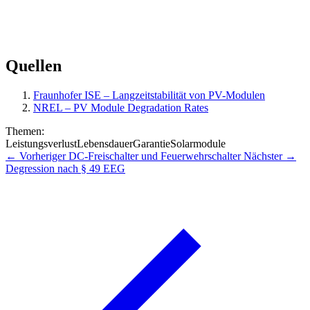
Quellen
Fraunhofer ISE – Langzeitstabilität von PV-Modulen
NREL – PV Module Degradation Rates
Themen:
Leistungsverlust
Lebensdauer
Garantie
Solarmodule
← Vorheriger
DC-Freischalter und Feuerwehrschalter
Nächster →
Degression nach § 49 EEG