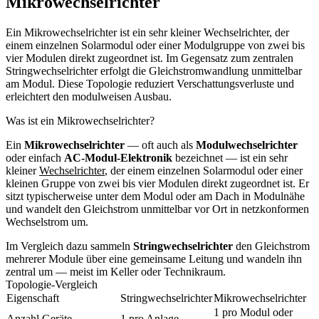
Mikrowechselrichter
Ein Mikrowechselrichter ist ein sehr kleiner Wechselrichter, der
einem einzelnen Solarmodul oder einer Modulgruppe von zwei bis
vier Modulen direkt zugeordnet ist. Im Gegensatz zum zentralen
Stringwechselrichter erfolgt die Gleichstromwandlung unmittelbar
am Modul. Diese Topologie reduziert Verschattungsverluste und
erleichtert den modulweisen Ausbau.
Was ist ein Mikrowechselrichter?
Ein
Mikrowechselrichter
— oft auch als
Modulwechselrichter
oder einfach
AC-Modul-Elektronik
bezeichnet — ist ein sehr
kleiner
Wechselrichter
, der einem einzelnen Solarmodul oder einer
kleinen Gruppe von zwei bis vier Modulen direkt zugeordnet ist. Er
sitzt typischerweise unter dem Modul oder am Dach in Modulnähe
und wandelt den Gleichstrom unmittelbar vor Ort in netzkonformen
Wechselstrom um.
Im Vergleich dazu sammeln
Stringwechselrichter
den Gleichstrom
mehrerer Module über eine gemeinsame Leitung und wandeln ihn
zentral um — meist im Keller oder Technikraum.
Topologie-Vergleich
Eigenschaft
Stringwechselrichter
Mikrowechselrichter
1 pro Modul oder
Anzahl Geräte
1 pro Anlage