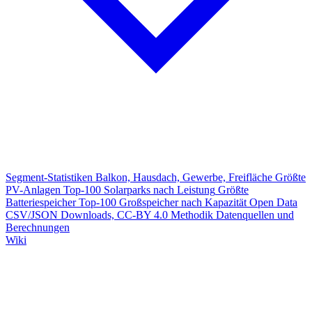
Segment-Statistiken
Balkon, Hausdach, Gewerbe, Freifläche
Größte
PV-Anlagen
Top-100 Solarparks nach Leistung
Größte
Batteriespeicher
Top-100 Großspeicher nach Kapazität
Open Data
CSV/JSON Downloads, CC-BY 4.0
Methodik
Datenquellen und
Berechnungen
Wiki