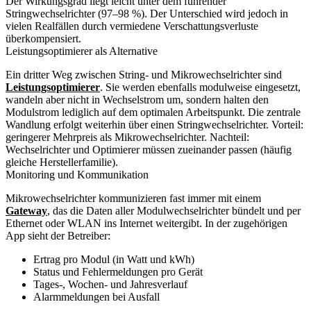
Der Wirkungsgrad liegt leicht unter dem führender
Stringwechselrichter (97–98 %). Der Unterschied wird jedoch in
vielen Realfällen durch vermiedene Verschattungsverluste
überkompensiert.
Leistungsoptimierer als Alternative
Ein dritter Weg zwischen String- und Mikrowechselrichter sind
Leistungsoptimierer
. Sie werden ebenfalls modulweise eingesetzt,
wandeln aber nicht in Wechselstrom um, sondern halten den
Modulstrom lediglich auf dem optimalen Arbeitspunkt. Die zentrale
Wandlung erfolgt weiterhin über einen Stringwechselrichter. Vorteil:
geringerer Mehrpreis als Mikrowechselrichter. Nachteil:
Wechselrichter und Optimierer müssen zueinander passen (häufig
gleiche Herstellerfamilie).
Monitoring und Kommunikation
Mikrowechselrichter kommunizieren fast immer mit einem
Gateway
, das die Daten aller Modulwechselrichter bündelt und per
Ethernet oder WLAN ins Internet weitergibt. In der zugehörigen
App sieht der Betreiber:
Ertrag pro Modul (in Watt und kWh)
Status und Fehlermeldungen pro Gerät
Tages-, Wochen- und Jahresverlauf
Alarmmeldungen bei Ausfall