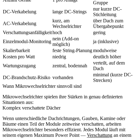
Gruppe
nur kurze DC-
DC-Verkabelung
lange DC-Strings
Stichleitung
kurz, am
über Dach zum
AC-Verkabelung
Wechselrichter
Übergabepunkt
Verschattungsanfälligkeit
hoch
gering
nein (Add-on
Einzelmodul-Monitoring
ja (inklusive)
möglich)
Skalierbarkeit
feste String-Planung
modulweise
Kosten pro Watt
niedrig
deutlich höher
verteilt, auf dem
Wartungszugang
zentral, bodennah
Dach
minimal (kurze DC-
DC-Brandschutz-Risiko
vorhanden
Strecken)
Wann Mikrowechselrichter sinnvoll sind
Mikrowechselrichter spielen ihre Stärken in genau definierten
Situationen aus:
Komplex verschattete Dächer
Wenn unterschiedliche Dachrichtungen, Gauben, Kamine oder
Bäume einen Teil der Module zeitweise verschatten, arbeiten
Mikrowechselrichter besonders effizient. Jedes Modul läuft mit
seinem eigenen Maximum Power Point —
Verschattung
an einem