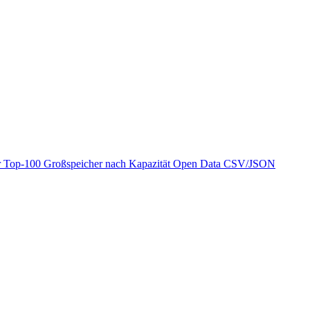
r
Top-100 Großspeicher nach Kapazität
Open Data
CSV/JSON