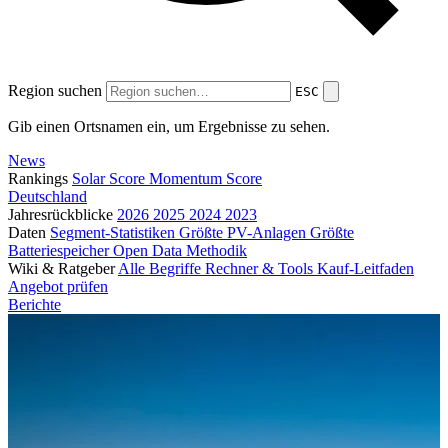
Region suchen
ESC
Gib einen Ortsnamen ein, um Ergebnisse zu sehen.
News
Rankings
Solar Score
Momentum Score
Deutschland
Jahresrückblicke
2026
2025
2024
2023
Daten
Segment-Statistiken
Größte PV-Anlagen
Größte
Batteriespeicher
Open Data
Methodik
Wiki & Ratgeber
Alle Begriffe
Rechner & Tools
Kauf-Leitfaden
Angebot prüfen
Berichte