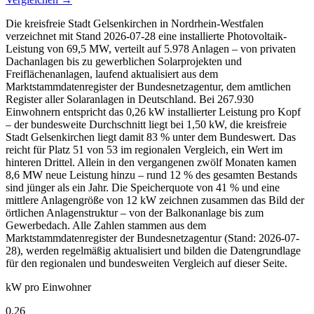
Die kreisfreie Stadt Gelsenkirchen in Nordrhein-Westfalen
verzeichnet mit Stand 2026-07-28 eine installierte Photovoltaik-
Leistung von 69,5 MW, verteilt auf 5.978 Anlagen – von privaten
Dachanlagen bis zu gewerblichen Solarprojekten und
Freiflächenanlagen, laufend aktualisiert aus dem
Marktstammdatenregister der Bundesnetzagentur, dem amtlichen
Register aller Solaranlagen in Deutschland. Bei 267.930
Einwohnern entspricht das 0,26 kW installierter Leistung pro Kopf
– der bundesweite Durchschnitt liegt bei 1,50 kW, die kreisfreie
Stadt Gelsenkirchen liegt damit 83 % unter dem Bundeswert. Das
reicht für Platz 51 von 53 im regionalen Vergleich, ein Wert im
hinteren Drittel. Allein in den vergangenen zwölf Monaten kamen
8,6 MW neue Leistung hinzu – rund 12 % des gesamten Bestands
sind jünger als ein Jahr. Die Speicherquote von 41 % und eine
mittlere Anlagengröße von 12 kW zeichnen zusammen das Bild der
örtlichen Anlagenstruktur – von der Balkonanlage bis zum
Gewerbedach. Alle Zahlen stammen aus dem
Marktstammdatenregister der Bundesnetzagentur (Stand: 2026-07-
28), werden regelmäßig aktualisiert und bilden die Datengrundlage
für den regionalen und bundesweiten Vergleich auf dieser Seite.
kW pro Einwohner
0,26