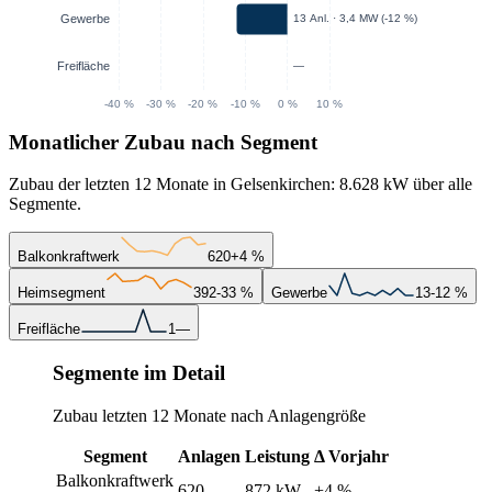
Monatlicher Zubau nach Segment
Zubau der letzten 12 Monate in Gelsenkirchen: 8.628 kW über alle
Segmente.
Balkonkraftwerk
620
+4 %
Heimsegment
392
-33 %
Gewerbe
13
-12 %
Freifläche
1
—
Segmente im Detail
Zubau letzten 12 Monate nach Anlagengröße
Segment
Anlagen
Leistung
Δ Vorjahr
Balkonkraftwerk
620
872 kW
+4 %