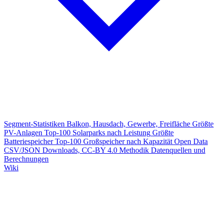
Segment-Statistiken
Balkon, Hausdach, Gewerbe, Freifläche
Größte
PV-Anlagen
Top-100 Solarparks nach Leistung
Größte
Batteriespeicher
Top-100 Großspeicher nach Kapazität
Open Data
CSV/JSON Downloads, CC-BY 4.0
Methodik
Datenquellen und
Berechnungen
Wiki