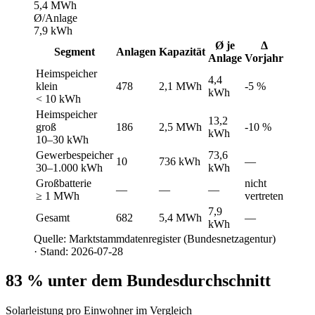
5,4 MWh
Ø/Anlage
7,9 kWh
Ø je
Δ
Segment
Anlagen
Kapazität
Anlage
Vorjahr
Heimspeicher
4,4
klein
478
2,1 MWh
-5 %
kWh
< 10 kWh
Heimspeicher
13,2
groß
186
2,5 MWh
-10 %
kWh
10–30 kWh
Gewerbespeicher
73,6
10
736 kWh
—
30–1.000 kWh
kWh
Großbatterie
nicht
—
—
—
≥ 1 MWh
vertreten
7,9
Gesamt
682
5,4 MWh
—
kWh
Quelle: Marktstammdatenregister (Bundesnetzagentur)
· Stand: 2026-07-28
83 % unter dem Bundesdurchschnitt
Solarleistung pro Einwohner im Vergleich