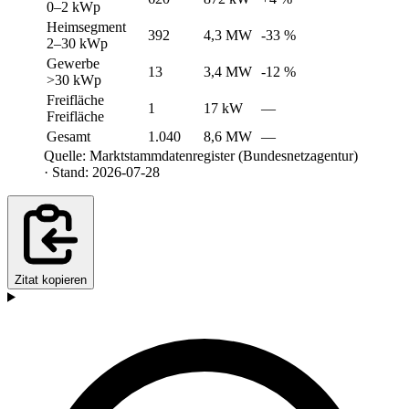
0–2 kWp
Heimsegment
392
4,3 MW
-33 %
2–30 kWp
Gewerbe
13
3,4 MW
-12 %
>30 kWp
Freifläche
1
17 kW
—
Freifläche
Gesamt
1.040
8,6 MW
—
Quelle: Marktstammdatenregister (Bundesnetzagentur)
· Stand: 2026-07-28
Zitat kopieren