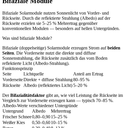
Bifaziale Module
Bifaziale Solarmodule nutzen Sonnenlicht von Vorder- und
Rückseite. Durch die reflektierte Strahlung (Albedo) auf der
Rückseite erzielen sie 5–25 % Mehrertrag gegenüber
konventionellen Modulen — besonders auf hellen Untergründen.
Was sind bifaziale Module?
Bifaziale (doppelseitige) Solarmodule erzeugen Strom auf
beiden
Seiten
. Die Vorderseite nutzt die direkte und diffuse
Sonnenstrahlung, die Rückseite zusätzlich das vom Boden
reflektierte Licht (Albedo-Strahlung).
Funktionsprinzip
Seite
Lichtquelle
Anteil am Ertrag
Vorderseite
Direkte + diffuse Strahlung
80–95 %
Rückseite
Albedo (reflektiertes Licht)
5–20 %
Der
Bifazialitätsfaktor
gibt an, wie viel Leistung die Rückseite im
Vergleich zur Vorderseite erzeugen kann — typisch 70–85 %.
Albedo-Werte verschiedener Untergründe
Untergrund
Albedo
Mehrertrag
Frischer Schnee
0,80–0,90
15–25 %
Weißer Kies
0,50–0,60
10–15 %