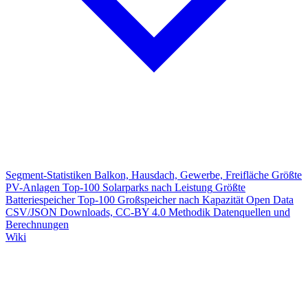
Segment-Statistiken
Balkon, Hausdach, Gewerbe, Freifläche
Größte
PV-Anlagen
Top-100 Solarparks nach Leistung
Größte
Batteriespeicher
Top-100 Großspeicher nach Kapazität
Open Data
CSV/JSON Downloads, CC-BY 4.0
Methodik
Datenquellen und
Berechnungen
Wiki