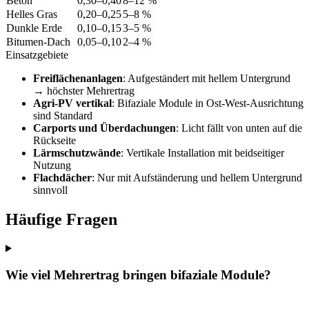
Beton
0,30–0,40
8–12 %
Helles Gras
0,20–0,25
5–8 %
Dunkle Erde
0,10–0,15
3–5 %
Bitumen-Dach
0,05–0,10
2–4 %
Einsatzgebiete
Freiflächenanlagen
: Aufgeständert mit hellem Untergrund
→ höchster Mehrertrag
Agri-PV vertikal
: Bifaziale Module in Ost-West-Ausrichtung
sind Standard
Carports und Überdachungen
: Licht fällt von unten auf die
Rückseite
Lärmschutzwände
: Vertikale Installation mit beidseitiger
Nutzung
Flachdächer
: Nur mit Aufständerung und hellem Untergrund
sinnvoll
Häufige Fragen
Wie viel Mehrertrag bringen bifaziale Module?