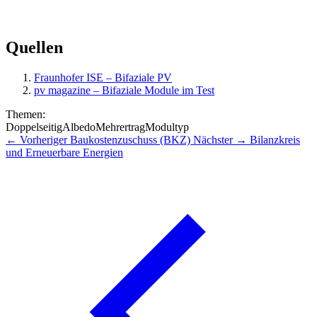
Quellen
Fraunhofer ISE – Bifaziale PV
pv magazine – Bifaziale Module im Test
Themen:
Doppelseitig
Albedo
Mehrertrag
Modultyp
← Vorheriger
Baukostenzuschuss (BKZ)
Nächster →
Bilanzkreis
und Erneuerbare Energien