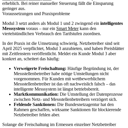
erheblich. Bei reiner manueller Steuerung fällt die Einsparung
geringer aus.
Voraussetzungen und Praxisprobleme
Modul 3 setzt anders als Modul 1 und 2 zwingend ein
intelligentes
Messsystem
voraus – nur ein
Smart Meter
kann den
viertelstündlichen Verbrauch den Tarifstufen zuordnen.
In der Praxis ist die Umsetzung schwierig. Netzbetreiber sind seit
April 2025 verpflichtet, Modul 3 anzubieten, und haben Preisblätter
mit Zeitfenstern veröffentlicht. Meldet ein Kunde Modul 3 aber
konkret an, scheitert das häufig:
Verweigerte Freischaltung:
Häufige Begründung ist, der
Messstellenbetreiber habe nötige Umstellungen nicht
vorgenommen. Für Kunden mit wettbewerblichem
Messstellenbetreiber ist das oft nachweislich falsch – das
intelligente Messsystem ist längst betriebsbereit.
Marktkommunikation:
Die Umstellung der Datenprozesse
zwischen Netz- und Messstellenbetreibern verzögert sich.
Fehlende Sanktionen:
Die Bundesnetzagentur hat den
Rahmen geschaffen, wirksame Sanktionen für blockierende
Netzbetreiber fehlen aber.
Solange die Freischaltung im Ermessen einzelner Netzbetreiber