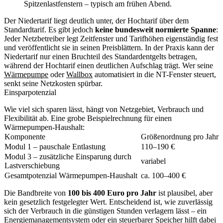
Spitzenlastfenstern – typisch am frühen Abend.
Der Niedertarif liegt deutlich unter, der Hochtarif über dem
Standardtarif. Es gibt jedoch
keine bundesweit normierte Spanne
:
Jeder Netzbetreiber legt Zeitfenster und Tarifhöhen eigenständig fest
und veröffentlicht sie in seinen Preisblättern. In der Praxis kann der
Niedertarif nur einen Bruchteil des Standardentgelts betragen,
während der Hochtarif einen deutlichen Aufschlag trägt. Wer seine
Wärmepumpe
oder
Wallbox
automatisiert in die NT-Fenster steuert,
senkt seine Netzkosten spürbar.
Einsparpotenzial
Wie viel sich sparen lässt, hängt von Netzgebiet, Verbrauch und
Flexibilität ab. Eine grobe Beispielrechnung für einen
Wärmepumpen-Haushalt:
Komponente
Größenordnung pro Jahr
Modul 1 – pauschale Entlastung
110–190 €
Modul 3 – zusätzliche Einsparung durch
variabel
Lastverschiebung
Gesamtpotenzial Wärmepumpen-Haushalt
ca. 100–400 €
Die Bandbreite von
100 bis 400 Euro pro Jahr
ist plausibel, aber
kein gesetzlich festgelegter Wert. Entscheidend ist, wie zuverlässig
sich der Verbrauch in die günstigen Stunden verlagern lässt – ein
Energiemanagementsystem
oder ein steuerbarer Speicher hilft dabei