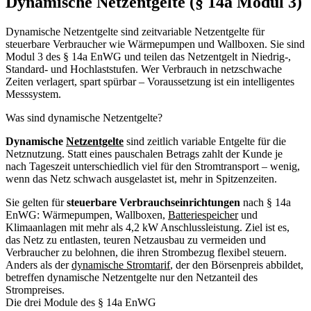
Dynamische Netzentgelte (§ 14a Modul 3)
Dynamische Netzentgelte sind zeitvariable Netzentgelte für
steuerbare Verbraucher wie Wärmepumpen und Wallboxen. Sie sind
Modul 3 des § 14a EnWG und teilen das Netzentgelt in Niedrig-,
Standard- und Hochlaststufen. Wer Verbrauch in netzschwache
Zeiten verlagert, spart spürbar – Voraussetzung ist ein intelligentes
Messsystem.
Was sind dynamische Netzentgelte?
Dynamische
Netzentgelte
sind zeitlich variable Entgelte für die
Netznutzung. Statt eines pauschalen Betrags zahlt der Kunde je
nach Tageszeit unterschiedlich viel für den Stromtransport – wenig,
wenn das Netz schwach ausgelastet ist, mehr in Spitzenzeiten.
Sie gelten für
steuerbare Verbrauchseinrichtungen
nach § 14a
EnWG: Wärmepumpen, Wallboxen,
Batteriespeicher
und
Klimaanlagen mit mehr als 4,2 kW Anschlussleistung. Ziel ist es,
das Netz zu entlasten, teuren Netzausbau zu vermeiden und
Verbraucher zu belohnen, die ihren Strombezug flexibel steuern.
Anders als der
dynamische Stromtarif
, der den Börsenpreis abbildet,
betreffen dynamische Netzentgelte nur den Netzanteil des
Strompreises.
Die drei Module des § 14a EnWG