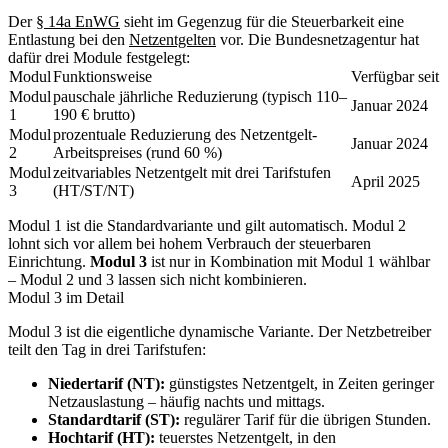
Der
§ 14a EnWG
sieht im Gegenzug für die Steuerbarkeit eine
Entlastung bei den
Netzentgelten
vor. Die Bundesnetzagentur hat
dafür drei Module festgelegt:
Modul
Funktionsweise
Verfügbar seit
Modul
pauschale jährliche Reduzierung (typisch 110–
Januar 2024
1
190 € brutto)
Modul
prozentuale Reduzierung des Netzentgelt-
Januar 2024
2
Arbeitspreises (rund 60 %)
Modul
zeitvariables Netzentgelt mit drei Tarifstufen
April 2025
3
(HT/ST/NT)
Modul 1 ist die Standardvariante und gilt automatisch. Modul 2
lohnt sich vor allem bei hohem Verbrauch der steuerbaren
Einrichtung.
Modul 3
ist nur in Kombination mit Modul 1 wählbar
– Modul 2 und 3 lassen sich nicht kombinieren.
Modul 3 im Detail
Modul 3 ist die eigentliche dynamische Variante. Der Netzbetreiber
teilt den Tag in drei Tarifstufen:
Niedertarif (NT):
günstigstes Netzentgelt, in Zeiten geringer
Netzauslastung – häufig nachts und mittags.
Standardtarif (ST):
regulärer Tarif für die übrigen Stunden.
Hochtarif (HT):
teuerstes Netzentgelt, in den