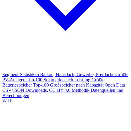
Segment-Statistiken
Balkon, Hausdach, Gewerbe, Freifläche
Größte
PV-Anlagen
Top-100 Solarparks nach Leistung
Größte
Batteriespeicher
Top-100 Großspeicher nach Kapazität
Open Data
CSV/JSON Downloads, CC-BY 4.0
Methodik
Datenquellen und
Berechnungen
Wiki