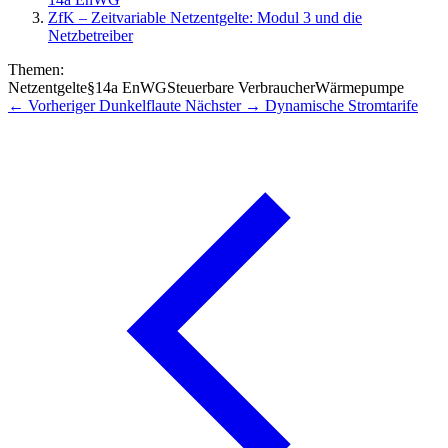
ZfK – Zeitvariable Netzentgelte: Modul 3 und die
Netzbetreiber
Themen:
Netzentgelte
§14a EnWG
Steuerbare Verbraucher
Wärmepumpe
← Vorheriger
Dunkelflaute
Nächster →
Dynamische Stromtarife