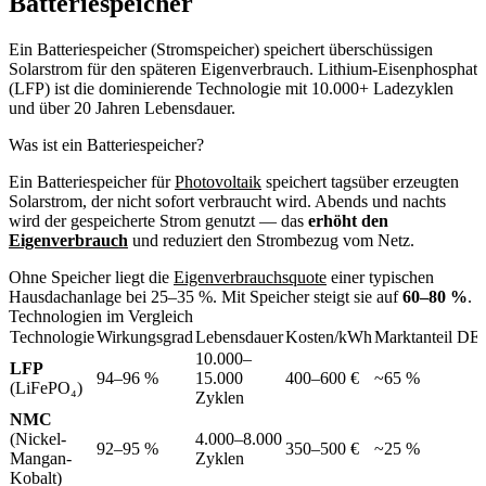
Batteriespeicher
Ein Batteriespeicher (Stromspeicher) speichert überschüssigen
Solarstrom für den späteren Eigenverbrauch. Lithium-Eisenphosphat
(LFP) ist die dominierende Technologie mit 10.000+ Ladezyklen
und über 20 Jahren Lebensdauer.
Was ist ein Batteriespeicher?
Ein Batteriespeicher für
Photovoltaik
speichert tagsüber erzeugten
Solarstrom, der nicht sofort verbraucht wird. Abends und nachts
wird der gespeicherte Strom genutzt — das
erhöht den
Eigenverbrauch
und reduziert den Strombezug vom Netz.
Ohne Speicher liegt die
Eigenverbrauchsquote
einer typischen
Hausdachanlage bei 25–35 %. Mit Speicher steigt sie auf
60–80 %
.
Technologien im Vergleich
Technologie
Wirkungsgrad
Lebensdauer
Kosten/kWh
Marktanteil DE
10.000–
LFP
94–96 %
15.000
400–600 €
~65 %
(LiFePO₄)
Zyklen
NMC
(Nickel-
4.000–8.000
92–95 %
350–500 €
~25 %
Mangan-
Zyklen
Kobalt)