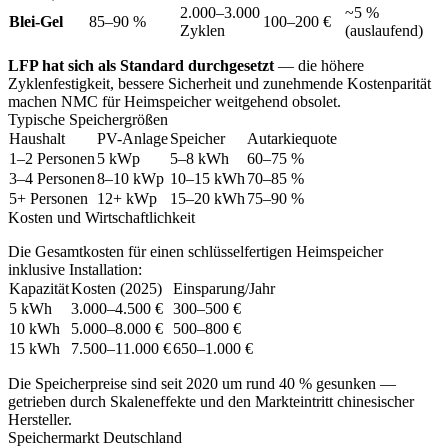
2.000–3.000
~5 %
Blei-Gel
85–90 %
100–200 €
Zyklen
(auslaufend)
LFP hat sich als Standard durchgesetzt
— die höhere
Zyklenfestigkeit, bessere Sicherheit und zunehmende Kostenparität
machen NMC für Heimspeicher weitgehend obsolet.
Typische Speichergrößen
Haushalt
PV-Anlage
Speicher
Autarkiequote
1–2 Personen
5 kWp
5–8 kWh
60–75 %
3–4 Personen
8–10 kWp
10–15 kWh
70–85 %
5+ Personen
12+ kWp
15–20 kWh
75–90 %
Kosten und Wirtschaftlichkeit
Die Gesamtkosten für einen schlüsselfertigen Heimspeicher
inklusive Installation:
Kapazität
Kosten (2025)
Einsparung/Jahr
5 kWh
3.000–4.500 €
300–500 €
10 kWh
5.000–8.000 €
500–800 €
15 kWh
7.500–11.000 €
650–1.000 €
Die Speicherpreise sind seit 2020 um rund 40 % gesunken —
getrieben durch Skaleneffekte und den Markteintritt chinesischer
Hersteller.
Speichermarkt Deutschland