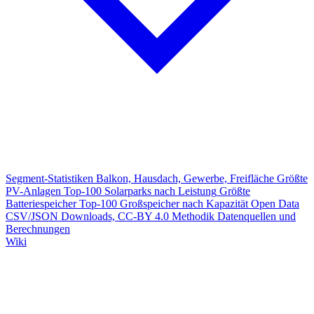
Segment-Statistiken
Balkon, Hausdach, Gewerbe, Freifläche
Größte
PV-Anlagen
Top-100 Solarparks nach Leistung
Größte
Batteriespeicher
Top-100 Großspeicher nach Kapazität
Open Data
CSV/JSON Downloads, CC-BY 4.0
Methodik
Datenquellen und
Berechnungen
Wiki