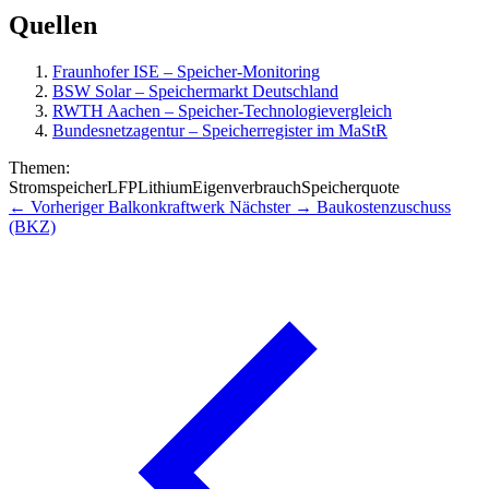
Quellen
Fraunhofer ISE – Speicher-Monitoring
BSW Solar – Speichermarkt Deutschland
RWTH Aachen – Speicher-Technologievergleich
Bundesnetzagentur – Speicherregister im MaStR
Themen:
Stromspeicher
LFP
Lithium
Eigenverbrauch
Speicherquote
← Vorheriger
Balkonkraftwerk
Nächster →
Baukostenzuschuss
(BKZ)