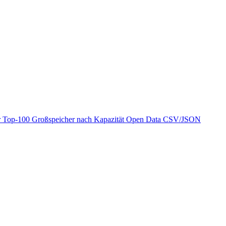
r
Top-100 Großspeicher nach Kapazität
Open Data
CSV/JSON