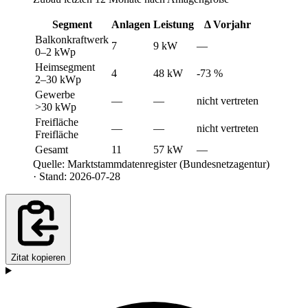
Segment
Anlagen
Leistung
Δ Vorjahr
Balkonkraftwerk
7
9 kW
—
0–2 kWp
Heimsegment
4
48 kW
-73 %
2–30 kWp
Gewerbe
—
—
nicht vertreten
>30 kWp
Freifläche
—
—
nicht vertreten
Freifläche
Gesamt
11
57 kW
—
Quelle: Marktstammdatenregister (Bundesnetzagentur)
· Stand: 2026-07-28
Zitat kopieren