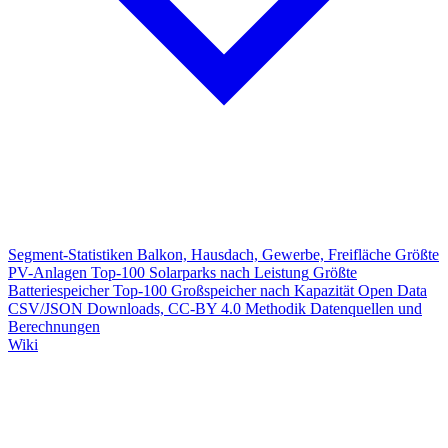
Segment-Statistiken
Balkon, Hausdach, Gewerbe, Freifläche
Größte
PV-Anlagen
Top-100 Solarparks nach Leistung
Größte
Batteriespeicher
Top-100 Großspeicher nach Kapazität
Open Data
CSV/JSON Downloads, CC-BY 4.0
Methodik
Datenquellen und
Berechnungen
Wiki