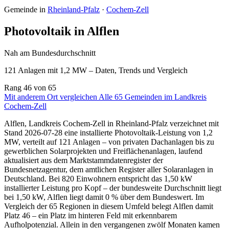
Gemeinde in
Rheinland-Pfalz
·
Cochem-Zell
Photovoltaik in Alflen
Nah am Bundesdurchschnitt
121 Anlagen mit 1,2 MW – Daten, Trends und Vergleich
Rang
46
von 65
Mit anderem Ort vergleichen
Alle 65 Gemeinden im Landkreis
Cochem-Zell
Alflen, Landkreis Cochem-Zell in Rheinland-Pfalz verzeichnet mit
Stand 2026-07-28 eine installierte Photovoltaik-Leistung von 1,2
MW, verteilt auf 121 Anlagen – von privaten Dachanlagen bis zu
gewerblichen Solarprojekten und Freiflächenanlagen, laufend
aktualisiert aus dem Marktstammdatenregister der
Bundesnetzagentur, dem amtlichen Register aller Solaranlagen in
Deutschland. Bei 820 Einwohnern entspricht das 1,50 kW
installierter Leistung pro Kopf – der bundesweite Durchschnitt liegt
bei 1,50 kW, Alflen liegt damit 0 % über dem Bundeswert. Im
Vergleich der 65 Regionen in diesem Umfeld belegt Alflen damit
Platz 46 – ein Platz im hinteren Feld mit erkennbarem
Aufholpotenzial. Allein in den vergangenen zwölf Monaten kamen