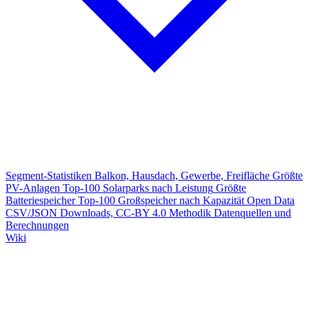
Segment-Statistiken
Balkon, Hausdach, Gewerbe, Freifläche
Größte
PV-Anlagen
Top-100 Solarparks nach Leistung
Größte
Batteriespeicher
Top-100 Großspeicher nach Kapazität
Open Data
CSV/JSON Downloads, CC-BY 4.0
Methodik
Datenquellen und
Berechnungen
Wiki