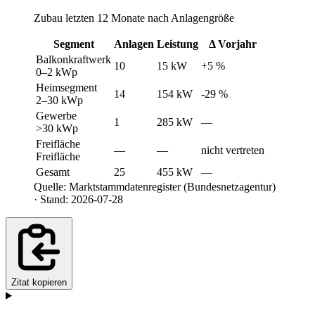
Zubau letzten 12 Monate nach Anlagengröße
Segment
Anlagen
Leistung
Δ Vorjahr
Balkonkraftwerk
10
15 kW
+5 %
0–2 kWp
Heimsegment
14
154 kW
-29 %
2–30 kWp
Gewerbe
1
285 kW
—
>30 kWp
Freifläche
—
—
nicht vertreten
Freifläche
Gesamt
25
455 kW
—
Quelle: Marktstammdatenregister (Bundesnetzagentur)
· Stand: 2026-07-28
Zitat kopieren