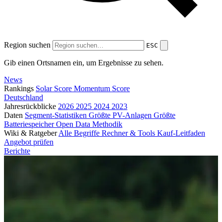
Region suchen
ESC
Gib einen Ortsnamen ein, um Ergebnisse zu sehen.
News
Rankings
Solar Score
Momentum Score
Deutschland
Jahresrückblicke
2026
2025
2024
2023
Daten
Segment-Statistiken
Größte PV-Anlagen
Größte
Batteriespeicher
Open Data
Methodik
Wiki & Ratgeber
Alle Begriffe
Rechner & Tools
Kauf-Leitfaden
Angebot prüfen
Berichte