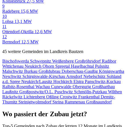
Königsbrück
27,5 MW
9
Radeberg
15,6 MW
10
Lohsa
13,1 MW
11
Ottendorf-Okrilla
12,6 MW
12
Bernsdorf
12,5 MW
45 weitere Gemeinden im Landkreis Bautzen
Bischofswerda
Schwepnitz
Weißenberg
Großröhrsdorf
Radibor
Wittichenau
Neukirch
Ohorn
Spreetal
Haselbachtal
Pulsnitz
Malschwitz
Burkau
Großdubrau
Doberschau-Gaußig
Königswartha
Neschwitz
Schirgiswalde-Kirschau
Arnsdorf
Nebelschütz
Sohland
a.d. Spree
Neukirch/Lausitz
Hochkirch
Elstra
Panschwitz-Kuckau
Ralbitz-Rosenthal
Wachau
Cunewalde
Obergurig
Großharthau
Laußnitz
Großpostwitz/O.L.
Puschwitz
Schmölln-Putzkau
Wilthen
Räckelwitz
Lichtenberg
Oßling
Crostwitz
Frankenthal
Demitz-
Thumitz
Steinigtwolmsdorf
Steina
Rammenau
Großnaundorf
Wo passiert der Zubau jetzt?
Top-5 Gemeinden nach Zubau der letzten 12 Monate im Landkreis