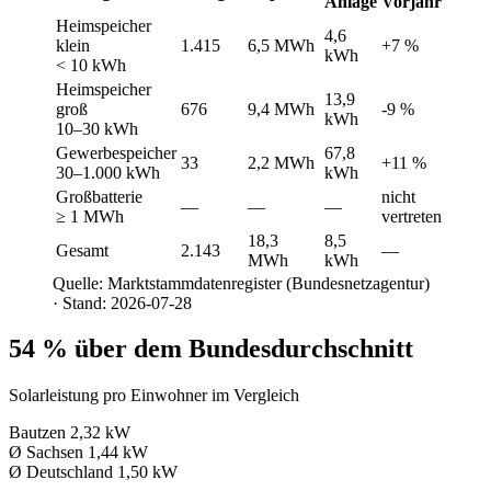
Anlage
Vorjahr
Heimspeicher
4,6
klein
1.415
6,5 MWh
+7 %
kWh
< 10 kWh
Heimspeicher
13,9
groß
676
9,4 MWh
-9 %
kWh
10–30 kWh
Gewerbespeicher
67,8
33
2,2 MWh
+11 %
30–1.000 kWh
kWh
Großbatterie
nicht
—
—
—
≥ 1 MWh
vertreten
18,3
8,5
Gesamt
2.143
—
MWh
kWh
Quelle: Marktstammdatenregister (Bundesnetzagentur)
· Stand: 2026-07-28
54 % über dem Bundesdurchschnitt
Solarleistung pro Einwohner im Vergleich
Bautzen
2,32 kW
Ø Sachsen
1,44 kW
Ø Deutschland
1,50 kW