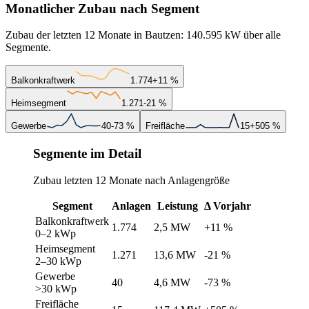
Monatlicher Zubau nach Segment
Zubau der letzten 12 Monate in Bautzen: 140.595 kW über alle
Segmente.
Balkonkraftwerk
1.774
+11 %
Heimsegment
1.271
-21 %
Gewerbe
40
-73 %
Freifläche
15
+505 %
Segmente im Detail
Zubau letzten 12 Monate nach Anlagengröße
Segment
Anlagen
Leistung
Δ Vorjahr
Balkonkraftwerk
1.774
2,5 MW
+11 %
0–2 kWp
Heimsegment
1.271
13,6 MW
-21 %
2–30 kWp
Gewerbe
40
4,6 MW
-73 %
>30 kWp
Freifläche