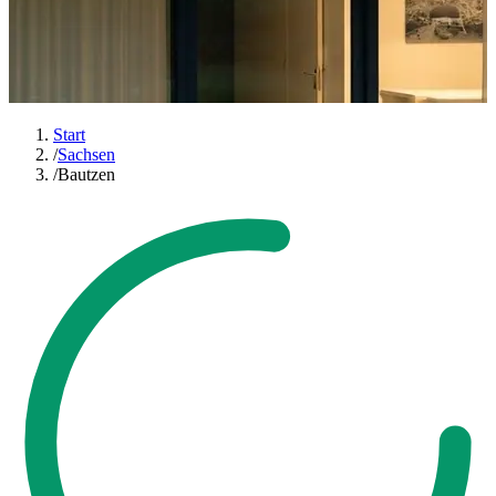
Start
/
Sachsen
/
Bautzen