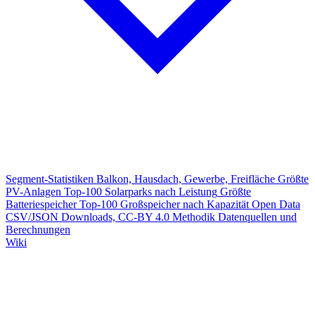
Segment-Statistiken
Balkon, Hausdach, Gewerbe, Freifläche
Größte
PV-Anlagen
Top-100 Solarparks nach Leistung
Größte
Batteriespeicher
Top-100 Großspeicher nach Kapazität
Open Data
CSV/JSON Downloads, CC-BY 4.0
Methodik
Datenquellen und
Berechnungen
Wiki