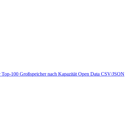
r
Top-100 Großspeicher nach Kapazität
Open Data
CSV/JSON