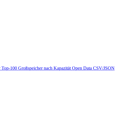
r
Top-100 Großspeicher nach Kapazität
Open Data
CSV/JSON