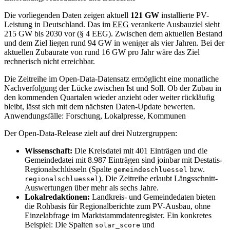
Die vorliegenden Daten zeigen aktuell
121 GW
installierte PV-
Leistung in Deutschland. Das im
EEG
verankerte Ausbauziel sieht
215 GW bis 2030 vor (§ 4 EEG). Zwischen dem aktuellen Bestand
und dem Ziel liegen rund 94 GW in weniger als vier Jahren. Bei der
aktuellen Zubaurate von rund 16 GW pro Jahr wäre das Ziel
rechnerisch nicht erreichbar.
Die Zeitreihe im Open-Data-Datensatz ermöglicht eine monatliche
Nachverfolgung der Lücke zwischen Ist und Soll. Ob der Zubau in
den kommenden Quartalen wieder anzieht oder weiter rückläufig
bleibt, lässt sich mit dem nächsten Daten-Update bewerten.
Anwendungsfälle: Forschung, Lokalpresse, Kommunen
Der Open-Data-Release zielt auf drei Nutzergruppen:
Wissenschaft:
Die Kreisdatei mit 401 Einträgen und die
Gemeindedatei mit 8.987 Einträgen sind joinbar mit Destatis-
Regionalschlüsseln (Spalte
bzw.
gemeindeschluessel
). Die Zeitreihe erlaubt Längsschnitt-
regionalschluessel
Auswertungen über mehr als sechs Jahre.
Lokalredaktionen:
Landkreis- und Gemeindedaten bieten
die Rohbasis für Regionalberichte zum PV-Ausbau, ohne
Einzelabfrage im Marktstammdatenregister. Ein konkretes
Beispiel: Die Spalten
und
solar_score