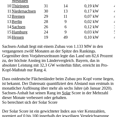
Westfalen
10
Thüringen
31
14
0,19 kW
4
11
Niedersachsen
30
13
0,17 kW
4
12
Bremen
29
11
0,07 kW
4
13
Berlin
28
9
0,02 kW
4
14
Sachsen
26
6
0,12 kW
3
15
Hamburg
24
9
0,03 kW
5
16
Hessen
19
49
0,10 kW
4
Sachsen-Anhalt liegt mit einem Zubau von 1.133 MW in den
vergangenen zwölf Monaten an der Spitze des Rankings.
Gegenüber dem Vorjahreszeitraum legte das Land um 82,6 Prozent
zu, der höchste Anstieg im Ländervergleich. Bayern, das in
absoluter Leistung mit 32,3 GW weiterhin führt, erreicht im Pro-
Kopf-Maßstab nur Rang 4.
Dass ostdeutsche Flächenländer beim Zubau pro Kopf vorne liegen,
ist bekannt. Der Datensatz quantifiziert den Abstand nun erstmals in
monatlicher Auflösung über mehr als sechs Jahre (ab Januar 2020).
Sachsen-Anhalt hat seinen Rang im
Solar
Score in der Mehrzahl
dieser Monate verbessert oder gehalten.
So berechnet sich der Solar Score
Der Solar Score ist ein gewichteter Index aus vier Kennzahlen,
normiert auf 0 bis 100 innerhalb der jeweiligen Vergleichsgruppe