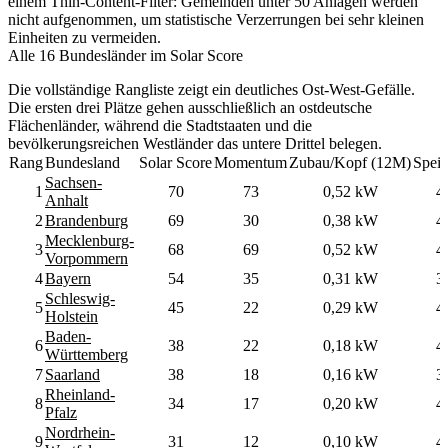
einem Thin-Content-Filter: Gemeinden unter 50 Anlagen werden
nicht aufgenommen, um statistische Verzerrungen bei sehr kleinen
Einheiten zu vermeiden.
Alle 16 Bundesländer im Solar Score
Die vollständige Rangliste zeigt ein deutliches Ost-West-Gefälle.
Die ersten drei Plätze gehen ausschließlich an ostdeutsche
Flächenländer, während die Stadtstaaten und die
bevölkerungsreichen Westländer das untere Drittel belegen.
Rang
Bundesland
Solar Score
Momentum
Zubau/Kopf (12M)
Speic
Sachsen-
1
70
73
0,52 kW
4
Anhalt
2
Brandenburg
69
30
0,38 kW
4
Mecklenburg-
3
68
69
0,52 kW
4
Vorpommern
4
Bayern
54
35
0,31 kW
3
Schleswig-
5
45
22
0,29 kW
4
Holstein
Baden-
6
38
22
0,18 kW
4
Württemberg
7
Saarland
38
18
0,16 kW
3
Rheinland-
8
34
17
0,20 kW
4
Pfalz
Nordrhein-
9
31
12
0,10 kW
4