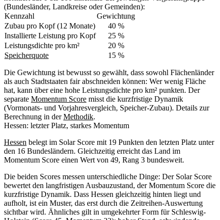
(Bundesländer, Landkreise oder Gemeinden):
Kennzahl
Gewichtung
Zubau pro Kopf (12 Monate)
40 %
Installierte Leistung pro Kopf
25 %
Leistungsdichte pro km²
20 %
Speicherquote
15 %
Die Gewichtung ist bewusst so gewählt, dass sowohl Flächenländer
als auch Stadtstaaten fair abschneiden können: Wer wenig Fläche
hat, kann über eine hohe Leistungsdichte pro km² punkten. Der
separate
Momentum Score
misst die kurzfristige Dynamik
(Vormonats- und Vorjahresvergleich, Speicher-Zubau). Details zur
Berechnung in der
Methodik
.
Hessen: letzter Platz, starkes Momentum
Hessen
belegt im Solar Score mit 19 Punkten den letzten Platz unter
den 16 Bundesländern. Gleichzeitig erreicht das Land im
Momentum Score einen Wert von 49, Rang 3 bundesweit.
Die beiden Scores messen unterschiedliche Dinge: Der Solar Score
bewertet den langfristigen Ausbauzustand, der Momentum Score die
kurzfristige Dynamik. Dass Hessen gleichzeitig hinten liegt und
aufholt, ist ein Muster, das erst durch die Zeitreihen-Auswertung
sichtbar wird. Ähnliches gilt in umgekehrter Form für Schleswig-