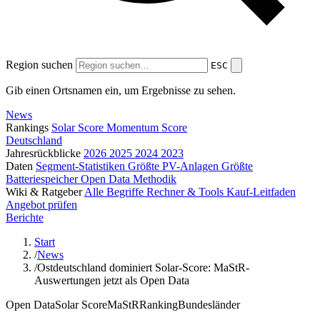
Region suchen
ESC
Gib einen Ortsnamen ein, um Ergebnisse zu sehen.
News
Rankings
Solar Score
Momentum Score
Deutschland
Jahresrückblicke
2026
2025
2024
2023
Daten
Segment-Statistiken
Größte PV-Anlagen
Größte
Batteriespeicher
Open Data
Methodik
Wiki & Ratgeber
Alle Begriffe
Rechner & Tools
Kauf-Leitfaden
Angebot prüfen
Berichte
Start
/
News
/
Ostdeutschland dominiert Solar-Score: MaStR-
Auswertungen jetzt als Open Data
Open Data
Solar Score
MaStR
Ranking
Bundesländer