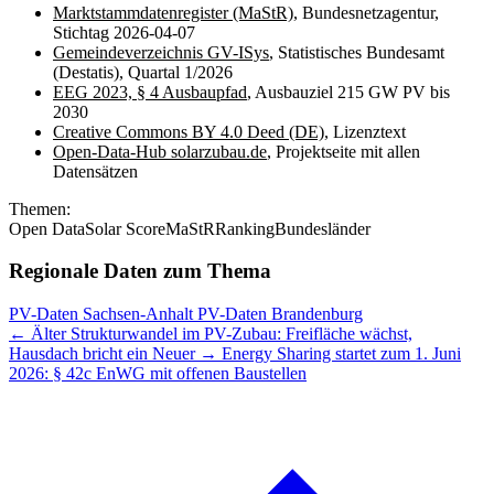
Marktstammdatenregister (MaStR)
, Bundesnetzagentur,
Stichtag 2026-04-07
Gemeindeverzeichnis GV-ISys
, Statistisches Bundesamt
(Destatis), Quartal 1/2026
EEG 2023, § 4 Ausbaupfad
, Ausbauziel 215 GW PV bis
2030
Creative Commons BY 4.0 Deed (DE)
, Lizenztext
Open-Data-Hub solarzubau.de
, Projektseite mit allen
Datensätzen
Themen:
Open Data
Solar Score
MaStR
Ranking
Bundesländer
Regionale Daten zum Thema
PV-Daten Sachsen-Anhalt
PV-Daten Brandenburg
← Älter
Strukturwandel im PV-Zubau: Freifläche wächst,
Hausdach bricht ein
Neuer →
Energy Sharing startet zum 1. Juni
2026: § 42c EnWG mit offenen Baustellen