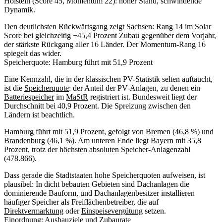
Holstein (Score 45, Momentum 22): hoher Stand, schwindende
Dynamik.
Den deutlichsten Rückwärtsgang zeigt
Sachsen
: Rang 14 im Solar
Score bei gleichzeitig −45,4 Prozent Zubau gegenüber dem Vorjahr,
der stärkste Rückgang aller 16 Länder. Der Momentum-Rang 16
spiegelt das wider.
Speicherquote: Hamburg führt mit 51,9 Prozent
Eine Kennzahl, die in der klassischen PV-Statistik selten auftaucht,
ist die
Speicherquote
: der Anteil der PV-Anlagen, zu denen ein
Batteriespeicher
im
MaStR
registriert ist. Bundesweit liegt der
Durchschnitt bei 40,9 Prozent. Die Spreizung zwischen den
Ländern ist beachtlich.
Hamburg
führt mit 51,9 Prozent, gefolgt von
Bremen
(46,8 %) und
Brandenburg
(46,1 %). Am unteren Ende liegt
Bayern
mit 35,8
Prozent, trotz der höchsten absoluten Speicher-Anlagenzahl
(478.866).
Dass gerade die Stadtstaaten hohe Speicherquoten aufweisen, ist
plausibel: In dicht bebauten Gebieten sind Dachanlagen die
dominierende Bauform, und Dachanlagenbesitzer installieren
häufiger Speicher als Freiflächenbetreiber, die auf
Direktvermarktung
oder
Einspeisevergütung
setzen.
Einordnung: Ausbauziele und Zubaurate