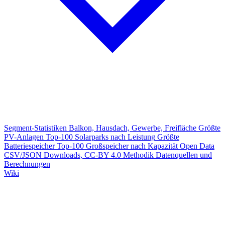
Segment-Statistiken
Balkon, Hausdach, Gewerbe, Freifläche
Größte
PV-Anlagen
Top-100 Solarparks nach Leistung
Größte
Batteriespeicher
Top-100 Großspeicher nach Kapazität
Open Data
CSV/JSON Downloads, CC-BY 4.0
Methodik
Datenquellen und
Berechnungen
Wiki