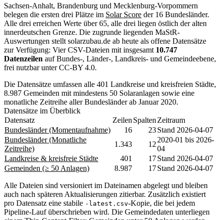
Sachsen-Anhalt, Brandenburg und Mecklenburg-Vorpommern
belegen die ersten drei Plätze im
Solar Score
der 16 Bundesländer.
Alle drei erreichen Werte über 65, alle drei liegen östlich der alten
innerdeutschen Grenze. Die zugrunde liegenden MaStR-
Auswertungen stellt solarzubau.de ab heute als offene Datensätze
zur Verfügung: Vier CSV-Dateien mit insgesamt
10.747
Datenzeilen
auf Bundes-, Länder-, Landkreis- und Gemeindeebene,
frei nutzbar unter CC-BY 4.0.
Die Datensätze umfassen alle 401 Landkreise und kreisfreien Städte,
8.987 Gemeinden mit mindestens 50 Solaranlagen sowie eine
monatliche Zeitreihe aller Bundesländer ab Januar 2020.
Datensätze im Überblick
Datensatz
Zeilen
Spalten
Zeitraum
Bundesländer (Momentaufnahme)
16
23
Stand 2026-04-07
Bundesländer (Monatliche
2020-01 bis 2026-
1.343
12
Zeitreihe)
04
Landkreise & kreisfreie Städte
401
17
Stand 2026-04-07
Gemeinden (≥ 50 Anlagen)
8.987
17
Stand 2026-04-07
Alle Dateien sind versioniert im Dateinamen abgelegt und bleiben
auch nach späteren Aktualisierungen zitierbar. Zusätzlich existiert
pro Datensatz eine stabile
-Kopie, die bei jedem
-latest.csv
Pipeline-Lauf überschrieben wird. Die Gemeindedaten unterliegen