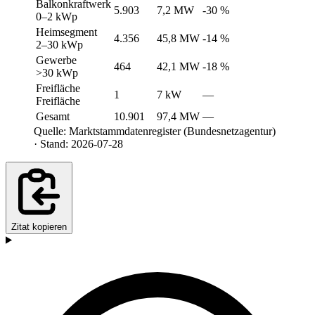
Balkonkraftwerk
5.903
7,2 MW
-30 %
0–2 kWp
Heimsegment
4.356
45,8 MW
-14 %
2–30 kWp
Gewerbe
464
42,1 MW
-18 %
>30 kWp
Freifläche
1
7 kW
—
Freifläche
Gesamt
10.901
97,4 MW
—
Quelle: Marktstammdatenregister (Bundesnetzagentur)
· Stand: 2026-07-28
Zitat kopieren