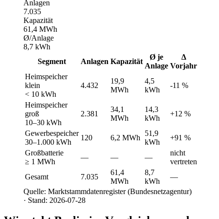
Anlagen
7.035
Kapazität
61,4 MWh
Ø/Anlage
8,7 kWh
Ø je
Δ
Segment
Anlagen
Kapazität
Anlage
Vorjahr
Heimspeicher
19,9
4,5
klein
4.432
-11 %
MWh
kWh
< 10 kWh
Heimspeicher
34,1
14,3
groß
2.381
+12 %
MWh
kWh
10–30 kWh
Gewerbespeicher
51,9
120
6,2 MWh
+91 %
30–1.000 kWh
kWh
Großbatterie
nicht
—
—
—
≥ 1 MWh
vertreten
61,4
8,7
Gesamt
7.035
—
MWh
kWh
Quelle: Marktstammdatenregister (Bundesnetzagentur)
· Stand: 2026-07-28