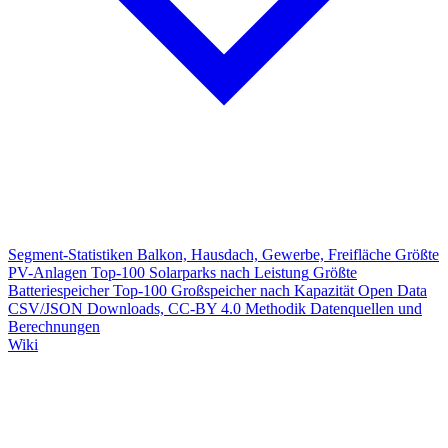
Segment-Statistiken
Balkon, Hausdach, Gewerbe, Freifläche
Größte
PV-Anlagen
Top-100 Solarparks nach Leistung
Größte
Batteriespeicher
Top-100 Großspeicher nach Kapazität
Open Data
CSV/JSON Downloads, CC-BY 4.0
Methodik
Datenquellen und
Berechnungen
Wiki