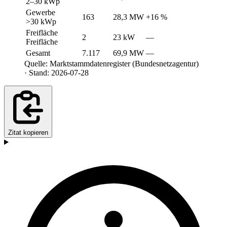
2–30 kWp
Gewerbe
163
28,3 MW
+16 %
>30 kWp
Freifläche
2
23 kW
—
Freifläche
Gesamt
7.117
69,9 MW
—
Quelle: Marktstammdatenregister (Bundesnetzagentur)
· Stand: 2026-07-28
Zitat kopieren