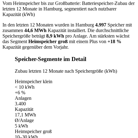
Vom Heimspeicher bis zur Großbatterie: Batteriespeicher-Zubau der
letzten 12 Monate in Hamburg, segmentiert nach nutzbarer
Kapazität (kWh)
In den letzten 12 Monaten wurden in Hamburg
4.997
Speicher mit
zusammen
44,6 MWh
Kapazität installiert. Die durchschnittliche
Speichergröße beträgt
8,9 kWh
pro Anlage. Am stärksten wächst
das Segment
Heimspeicher groß
mit einem Plus von
+18 %
Kapazität gegenüber dem Vorjahr.
Speicher-Segmente im Detail
Zubau letzten 12 Monate nach Speichergröße (kWh)
Heimspeicher klein
< 10 kWh
+6 %
Anlagen
3.400
Kapazität
17,1 MWh
Ø/Anlage
5 kWh
Heimspeicher groß
10–30 kWh