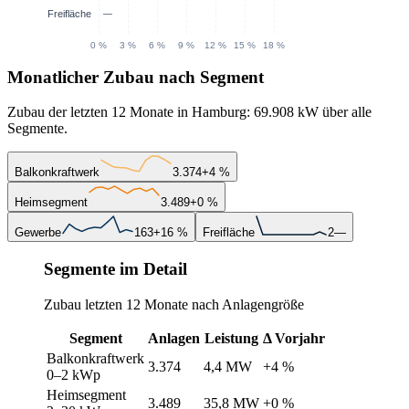
Monatlicher Zubau nach Segment
Zubau der letzten 12 Monate in Hamburg: 69.908 kW über alle
Segmente.
Balkonkraftwerk
3.374
+4 %
Heimsegment
3.489
+0 %
Gewerbe
163
+16 %
Freifläche
2
—
Segmente im Detail
Zubau letzten 12 Monate nach Anlagengröße
Segment
Anlagen
Leistung
Δ Vorjahr
Balkonkraftwerk
3.374
4,4 MW
+4 %
0–2 kWp
Heimsegment
3.489
35,8 MW
+0 %