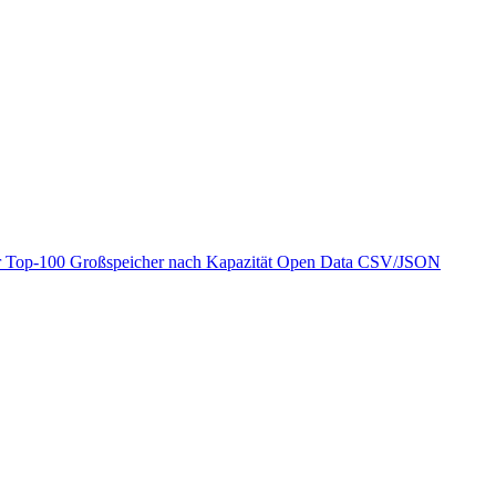
r
Top-100 Großspeicher nach Kapazität
Open Data
CSV/JSON