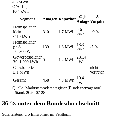
4,8 MWh
Ø/Anlage
10,4 kWh
Ø je
Δ
Segment
Anlagen
Kapazität
Anlage
Vorjahr
Heimspeicher
5,6
klein
310
1,7 MWh
+9 %
kWh
< 10 kWh
Heimspeicher
13,3
groß
139
1,8 MWh
-7 %
kWh
10–30 kWh
Gewerbespeicher
231,4
5
1,2 MWh
—
30–1.000 kWh
kWh
Großbatterie
nicht
—
—
—
≥ 1 MWh
vertreten
10,4
Gesamt
458
4,8 MWh
—
kWh
Quelle: Marktstammdatenregister (Bundesnetzagentur)
· Stand: 2026-07-28
36 % unter dem Bundesdurchschnitt
Solarleistung pro Einwohner im Vergleich