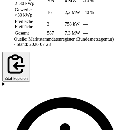
308
4 MW
-10 %
2–30 kWp
Gewerbe
16
2,2 MW
-40 %
>30 kWp
Freifläche
2
758 kW
—
Freifläche
Gesamt
587
7,3 MW
—
Quelle: Marktstammdatenregister (Bundesnetzagentur)
· Stand: 2026-07-28
Zitat kopieren