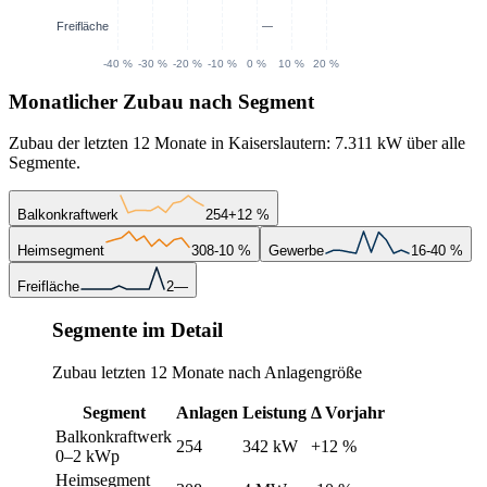
Monatlicher Zubau nach Segment
Zubau der letzten 12 Monate in Kaiserslautern: 7.311 kW über alle
Segmente.
Balkonkraftwerk
254
+12 %
Heimsegment
308
-10 %
Gewerbe
16
-40 %
Freifläche
2
—
Segmente im Detail
Zubau letzten 12 Monate nach Anlagengröße
Segment
Anlagen
Leistung
Δ Vorjahr
Balkonkraftwerk
254
342 kW
+12 %
0–2 kWp
Heimsegment