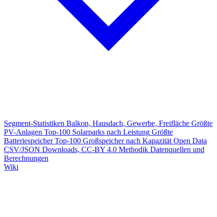
Segment-Statistiken
Balkon, Hausdach, Gewerbe, Freifläche
Größte
PV-Anlagen
Top-100 Solarparks nach Leistung
Größte
Batteriespeicher
Top-100 Großspeicher nach Kapazität
Open Data
CSV/JSON Downloads, CC-BY 4.0
Methodik
Datenquellen und
Berechnungen
Wiki