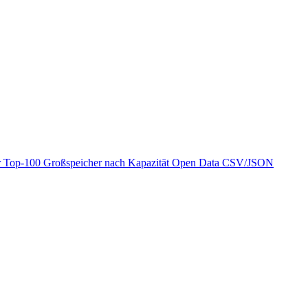
r
Top-100 Großspeicher nach Kapazität
Open Data
CSV/JSON