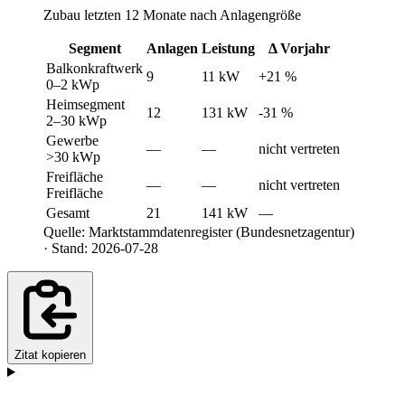
Zubau letzten 12 Monate nach Anlagengröße
Segment
Anlagen
Leistung
Δ Vorjahr
Balkonkraftwerk
9
11 kW
+21 %
0–2 kWp
Heimsegment
12
131 kW
-31 %
2–30 kWp
Gewerbe
—
—
nicht vertreten
>30 kWp
Freifläche
—
—
nicht vertreten
Freifläche
Gesamt
21
141 kW
—
Quelle: Marktstammdatenregister (Bundesnetzagentur)
· Stand: 2026-07-28
Zitat kopieren