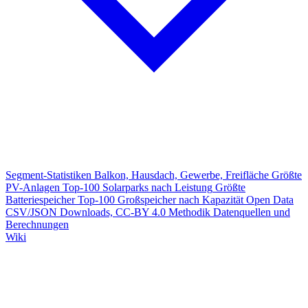
Segment-Statistiken
Balkon, Hausdach, Gewerbe, Freifläche
Größte
PV-Anlagen
Top-100 Solarparks nach Leistung
Größte
Batteriespeicher
Top-100 Großspeicher nach Kapazität
Open Data
CSV/JSON Downloads, CC-BY 4.0
Methodik
Datenquellen und
Berechnungen
Wiki