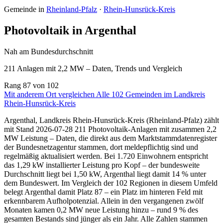
Gemeinde in
Rheinland-Pfalz
·
Rhein-Hunsrück-Kreis
Photovoltaik in Argenthal
Nah am Bundesdurchschnitt
211 Anlagen mit 2,2 MW – Daten, Trends und Vergleich
Rang
87
von 102
Mit anderem Ort vergleichen
Alle 102 Gemeinden im Landkreis
Rhein-Hunsrück-Kreis
Argenthal, Landkreis Rhein-Hunsrück-Kreis (Rheinland-Pfalz) zählt
mit Stand 2026-07-28 211 Photovoltaik-Anlagen mit zusammen 2,2
MW Leistung – Daten, die direkt aus dem Marktstammdatenregister
der Bundesnetzagentur stammen, dort meldepflichtig sind und
regelmäßig aktualisiert werden. Bei 1.720 Einwohnern entspricht
das 1,29 kW installierter Leistung pro Kopf – der bundesweite
Durchschnitt liegt bei 1,50 kW, Argenthal liegt damit 14 % unter
dem Bundeswert. Im Vergleich der 102 Regionen in diesem Umfeld
belegt Argenthal damit Platz 87 – ein Platz im hinteren Feld mit
erkennbarem Aufholpotenzial. Allein in den vergangenen zwölf
Monaten kamen 0,2 MW neue Leistung hinzu – rund 9 % des
gesamten Bestands sind jünger als ein Jahr. Alle Zahlen stammen