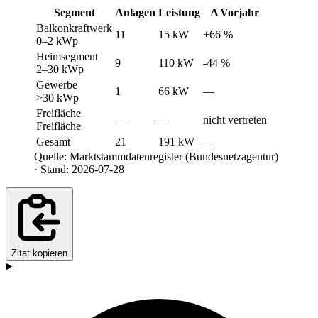
Segment
Anlagen
Leistung
Δ Vorjahr
Balkonkraftwerk
11
15 kW
+66 %
0–2 kWp
Heimsegment
9
110 kW
-44 %
2–30 kWp
Gewerbe
1
66 kW
—
>30 kWp
Freifläche
—
—
nicht vertreten
Freifläche
Gesamt
21
191 kW
—
Quelle: Marktstammdatenregister (Bundesnetzagentur)
· Stand: 2026-07-28
Zitat kopieren