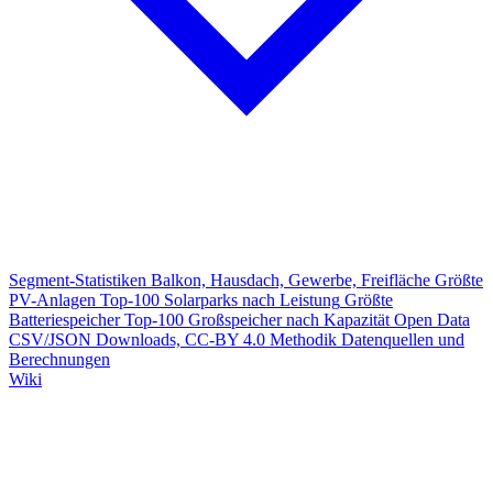
Segment-Statistiken
Balkon, Hausdach, Gewerbe, Freifläche
Größte
PV-Anlagen
Top-100 Solarparks nach Leistung
Größte
Batteriespeicher
Top-100 Großspeicher nach Kapazität
Open Data
CSV/JSON Downloads, CC-BY 4.0
Methodik
Datenquellen und
Berechnungen
Wiki