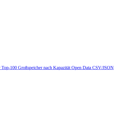
r
Top-100 Großspeicher nach Kapazität
Open Data
CSV/JSON