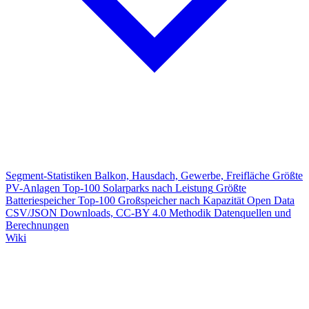
Segment-Statistiken
Balkon, Hausdach, Gewerbe, Freifläche
Größte
PV-Anlagen
Top-100 Solarparks nach Leistung
Größte
Batteriespeicher
Top-100 Großspeicher nach Kapazität
Open Data
CSV/JSON Downloads, CC-BY 4.0
Methodik
Datenquellen und
Berechnungen
Wiki