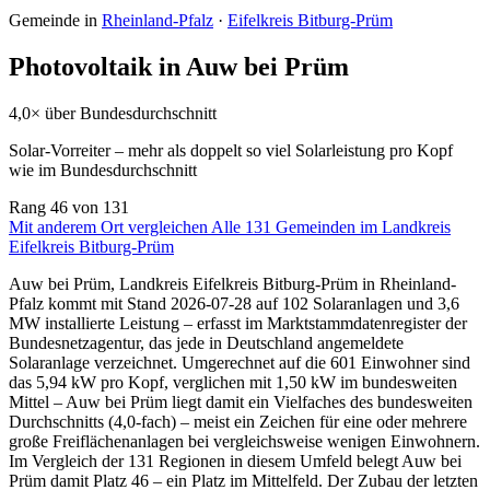
Gemeinde in
Rheinland-Pfalz
·
Eifelkreis Bitburg-Prüm
Photovoltaik in Auw bei Prüm
4,0× über Bundesdurchschnitt
Solar-Vorreiter – mehr als doppelt so viel Solarleistung pro Kopf
wie im Bundesdurchschnitt
Rang
46
von 131
Mit anderem Ort vergleichen
Alle 131 Gemeinden im Landkreis
Eifelkreis Bitburg-Prüm
Auw bei Prüm, Landkreis Eifelkreis Bitburg-Prüm in Rheinland-
Pfalz kommt mit Stand 2026-07-28 auf 102 Solaranlagen und 3,6
MW installierte Leistung – erfasst im Marktstammdatenregister der
Bundesnetzagentur, das jede in Deutschland angemeldete
Solaranlage verzeichnet. Umgerechnet auf die 601 Einwohner sind
das 5,94 kW pro Kopf, verglichen mit 1,50 kW im bundesweiten
Mittel – Auw bei Prüm liegt damit ein Vielfaches des bundesweiten
Durchschnitts (4,0-fach) – meist ein Zeichen für eine oder mehrere
große Freiflächenanlagen bei vergleichsweise wenigen Einwohnern.
Im Vergleich der 131 Regionen in diesem Umfeld belegt Auw bei
Prüm damit Platz 46 – ein Platz im Mittelfeld. Der Zubau der letzten