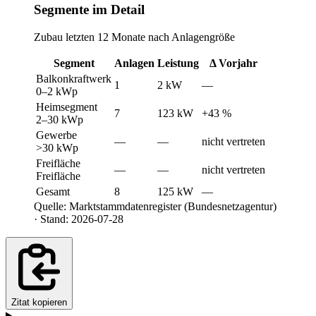
Segmente im Detail
Zubau letzten 12 Monate nach Anlagengröße
Segment
Anlagen
Leistung
Δ Vorjahr
Balkonkraftwerk
1
2 kW
—
0–2 kWp
Heimsegment
7
123 kW
+43 %
2–30 kWp
Gewerbe
—
—
nicht vertreten
>30 kWp
Freifläche
—
—
nicht vertreten
Freifläche
Gesamt
8
125 kW
—
Quelle: Marktstammdatenregister (Bundesnetzagentur)
· Stand: 2026-07-28
Zitat kopieren