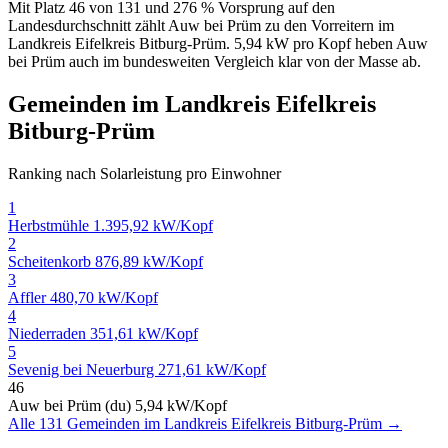
Mit Platz 46 von 131 und 276 % Vorsprung auf den
Landesdurchschnitt zählt Auw bei Prüm zu den Vorreitern im
Landkreis Eifelkreis Bitburg-Prüm. 5,94 kW pro Kopf heben Auw
bei Prüm auch im bundesweiten Vergleich klar von der Masse ab.
Gemeinden im Landkreis Eifelkreis
Bitburg-Prüm
Ranking nach Solarleistung pro Einwohner
1
Herbstmühle
1.395,92 kW/Kopf
2
Scheitenkorb
876,89 kW/Kopf
3
Affler
480,70 kW/Kopf
4
Niederraden
351,61 kW/Kopf
5
Sevenig bei Neuerburg
271,61 kW/Kopf
46
Auw bei Prüm (du)
5,94 kW/Kopf
Alle 131 Gemeinden im Landkreis Eifelkreis Bitburg-Prüm →