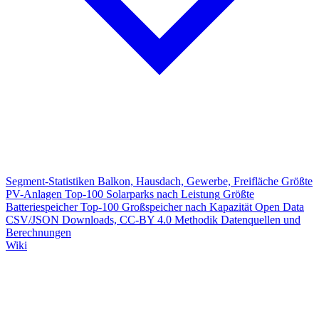
Segment-Statistiken
Balkon, Hausdach, Gewerbe, Freifläche
Größte
PV-Anlagen
Top-100 Solarparks nach Leistung
Größte
Batteriespeicher
Top-100 Großspeicher nach Kapazität
Open Data
CSV/JSON Downloads, CC-BY 4.0
Methodik
Datenquellen und
Berechnungen
Wiki