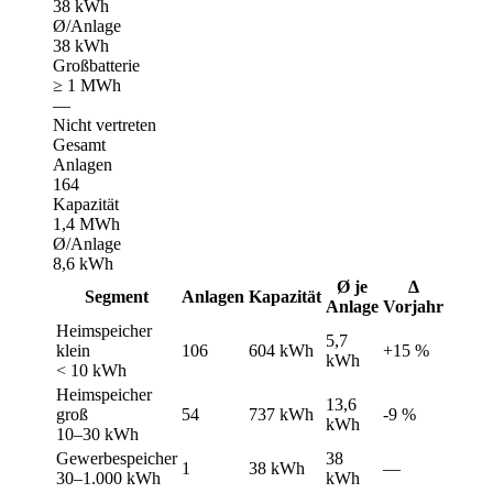
38 kWh
Ø/Anlage
38 kWh
Großbatterie
≥ 1 MWh
—
Nicht vertreten
Gesamt
Anlagen
164
Kapazität
1,4 MWh
Ø/Anlage
8,6 kWh
Ø je
Δ
Segment
Anlagen
Kapazität
Anlage
Vorjahr
Heimspeicher
5,7
klein
106
604 kWh
+15 %
kWh
< 10 kWh
Heimspeicher
13,6
groß
54
737 kWh
-9 %
kWh
10–30 kWh
Gewerbespeicher
38
1
38 kWh
—
30–1.000 kWh
kWh