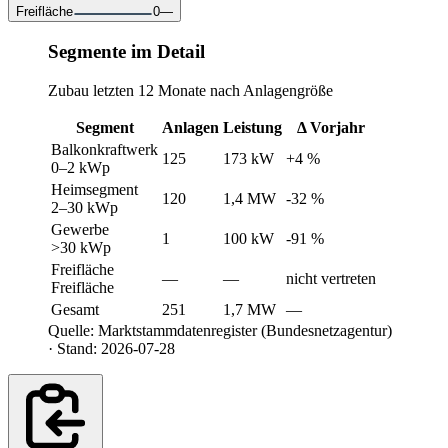
Freifläche
0
—
Segmente im Detail
Zubau letzten 12 Monate nach Anlagengröße
Segment
Anlagen
Leistung
Δ Vorjahr
Balkonkraftwerk
125
173 kW
+4 %
0–2 kWp
Heimsegment
120
1,4 MW
-32 %
2–30 kWp
Gewerbe
1
100 kW
-91 %
>30 kWp
Freifläche
—
—
nicht vertreten
Freifläche
Gesamt
251
1,7 MW
—
Quelle: Marktstammdatenregister (Bundesnetzagentur)
· Stand: 2026-07-28