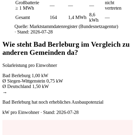
Großbatterie
nicht
—
—
—
≥ 1 MWh
vertreten
8,6
Gesamt
164
1,4 MWh
—
kWh
Quelle: Marktstammdatenregister (Bundesnetzagentur)
· Stand: 2026-07-28
Wie steht Bad Berleburg im Vergleich zu
anderen Gemeinden da?
Solarleistung pro Einwohner
Bad Berleburg
1,00 kW
Ø Siegen-Wittgenstein
0,75 kW
Ø Deutschland
1,50 kW
→
Bad Berleburg hat noch erhebliches Ausbaupotenzial
kW pro Einwohner · Stand: 2026-07-28