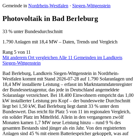
Gemeinde in
Nordrhein-Westfalen
·
Siegen-Wittgenstein
Photovoltaik in Bad Berleburg
33 % unter Bundesdurchschnitt
1.790 Anlagen mit 18,4 MW – Daten, Trends und Vergleich
Rang
5
von 11
Mit anderem Ort vergleichen
Alle 11 Gemeinden im Landkreis
Siegen-Wittgenstein
Bad Berleburg, Landkreis Siegen-Wittgenstein in Nordrhein-
Westfalen kommt mit Stand 2026-07-28 auf 1.790 Solaranlagen und
18,4 MW installierte Leistung – erfasst im Marktstammdatenregister
der Bundesnetzagentur, das jede in Deutschland angemeldete
Solaranlage verzeichnet. Bei 18.400 Einwohnern entspricht das 1,00
kW installierter Leistung pro Kopf – der bundesweite Durchschnitt
liegt bei 1,50 kW, Bad Berleburg liegt damit 33 % unter dem
Bundeswert. Das reicht für Platz 5 von 11 im regionalen Vergleich,
ein solider Platz im Mittelfeld. Allein in den vergangenen zwölf
Monaten kamen 1,7 MW neue Leistung hinzu – rund 9 % des
gesamten Bestands sind jünger als ein Jahr. Von den registrierten
Anlagen sind 45 % mit einem Batteriespeicher gekoppelt, was auf