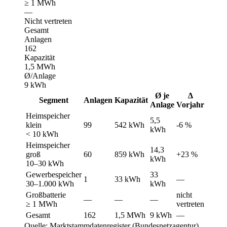
≥ 1 MWh
—
Nicht vertreten
Gesamt
Anlagen
162
Kapazität
1,5 MWh
Ø/Anlage
9 kWh
Ø je
Δ
Segment
Anlagen
Kapazität
Anlage
Vorjahr
Heimspeicher
5,5
klein
99
542 kWh
-6 %
kWh
< 10 kWh
Heimspeicher
14,3
groß
60
859 kWh
+23 %
kWh
10–30 kWh
Gewerbespeicher
33
1
33 kWh
—
30–1.000 kWh
kWh
Großbatterie
nicht
—
—
—
≥ 1 MWh
vertreten
Gesamt
162
1,5 MWh
9 kWh
—
Quelle: Marktstammdatenregister (Bundesnetzagentur)