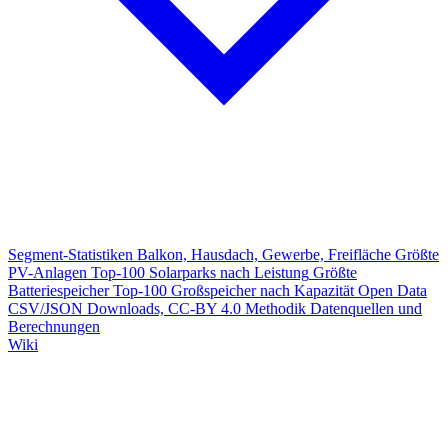
Segment-Statistiken
Balkon, Hausdach, Gewerbe, Freifläche
Größte
PV-Anlagen
Top-100 Solarparks nach Leistung
Größte
Batteriespeicher
Top-100 Großspeicher nach Kapazität
Open Data
CSV/JSON Downloads, CC-BY 4.0
Methodik
Datenquellen und
Berechnungen
Wiki