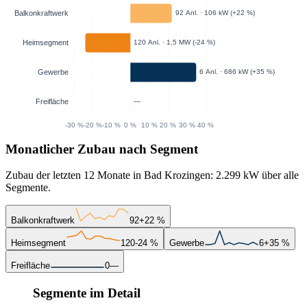
Monatlicher Zubau nach Segment
Zubau der letzten 12 Monate in Bad Krozingen: 2.299 kW über alle
Segmente.
Balkonkraftwerk
92
+22 %
Heimsegment
120
-24 %
Gewerbe
6
+35 %
Freifläche
0
—
Segmente im Detail