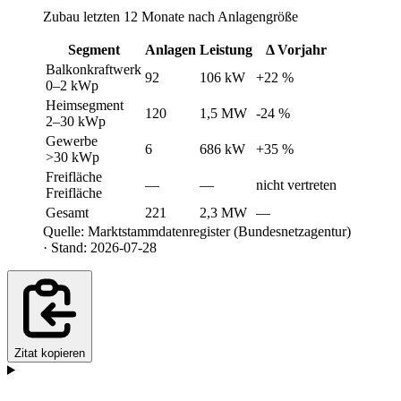
Zubau letzten 12 Monate nach Anlagengröße
Segment
Anlagen
Leistung
Δ Vorjahr
Balkonkraftwerk
92
106 kW
+22 %
0–2 kWp
Heimsegment
120
1,5 MW
-24 %
2–30 kWp
Gewerbe
6
686 kW
+35 %
>30 kWp
Freifläche
—
—
nicht vertreten
Freifläche
Gesamt
221
2,3 MW
—
Quelle: Marktstammdatenregister (Bundesnetzagentur)
· Stand: 2026-07-28
Zitat kopieren