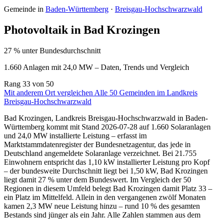
Gemeinde in
Baden-Württemberg
·
Breisgau-Hochschwarzwald
Photovoltaik in Bad Krozingen
27 % unter Bundesdurchschnitt
1.660 Anlagen mit 24,0 MW – Daten, Trends und Vergleich
Rang
33
von 50
Mit anderem Ort vergleichen
Alle 50 Gemeinden im Landkreis
Breisgau-Hochschwarzwald
Bad Krozingen, Landkreis Breisgau-Hochschwarzwald in Baden-
Württemberg kommt mit Stand 2026-07-28 auf 1.660 Solaranlagen
und 24,0 MW installierte Leistung – erfasst im
Marktstammdatenregister der Bundesnetzagentur, das jede in
Deutschland angemeldete Solaranlage verzeichnet. Bei 21.755
Einwohnern entspricht das 1,10 kW installierter Leistung pro Kopf
– der bundesweite Durchschnitt liegt bei 1,50 kW, Bad Krozingen
liegt damit 27 % unter dem Bundeswert. Im Vergleich der 50
Regionen in diesem Umfeld belegt Bad Krozingen damit Platz 33 –
ein Platz im Mittelfeld. Allein in den vergangenen zwölf Monaten
kamen 2,3 MW neue Leistung hinzu – rund 10 % des gesamten
Bestands sind jünger als ein Jahr. Alle Zahlen stammen aus dem