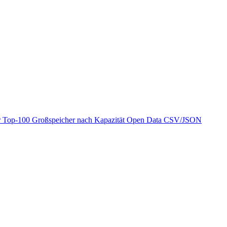
r
Top-100 Großspeicher nach Kapazität
Open Data
CSV/JSON