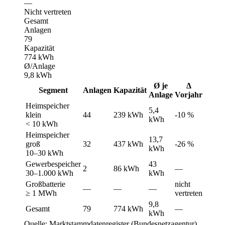
—
Nicht vertreten
Gesamt
Anlagen
79
Kapazität
774 kWh
Ø/Anlage
9,8 kWh
Ø je
Δ
Segment
Anlagen
Kapazität
Anlage
Vorjahr
Heimspeicher
5,4
klein
44
239 kWh
-10 %
kWh
< 10 kWh
Heimspeicher
13,7
groß
32
437 kWh
-26 %
kWh
10–30 kWh
Gewerbespeicher
43
2
86 kWh
—
30–1.000 kWh
kWh
Großbatterie
nicht
—
—
—
≥ 1 MWh
vertreten
9,8
Gesamt
79
774 kWh
—
kWh
Quelle: Marktstammdatenregister (Bundesnetzagentur)