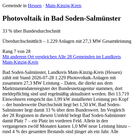
Gemeinde in
Hessen
·
Main-Kinzig-Kreis
Photovoltaik in Bad Soden-Salmünster
33 % über Bundesdurchschnitt
Überdurchschnittlich – 1.229 Anlagen mit 27,3 MW Gesamtleistung
Rang
7
von 28
Mit anderem Ort vergleichen
Alle 28 Gemeinden im Landkreis
Main-Kinzig-Kreis
Bad Soden-Salmünster, Landkreis Main-Kinzig-Kreis (Hessen)
zählt mit Stand 2026-07-28 1.229 Photovoltaik-Anlagen mit
zusammen 27,3 MW Leistung – Daten, die direkt aus dem
Marktstammdatenregister der Bundesnetzagentur stammen, dort
meldepflichtig sind und regelmäßig aktualisiert werden. Bei 13.719
Einwohnern entspricht das 1,99 kW installierter Leistung pro Kopf
– der bundesweite Durchschnitt liegt bei 1,50 kW, Bad Soden-
Salmünster liegt damit 33 % über dem Bundeswert. Im Vergleich
der 28 Regionen in diesem Umfeld belegt Bad Soden-Salmünster
damit Platz 7 – ein Platz im vorderen Feld. Allein in den
vergangenen zwölf Monaten kamen 1,0 MW neue Leistung hinzu –
rund 4 % des gesamten Bestands sind jünger als ein Jahr. Alle