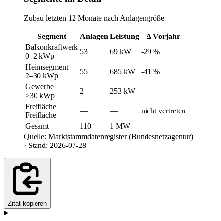
Zubau letzten 12 Monate nach Anlagengröße
Segment
Anlagen
Leistung
Δ Vorjahr
Balkonkraftwerk
53
69 kW
-29 %
0–2 kWp
Heimsegment
55
685 kW
-41 %
2–30 kWp
Gewerbe
2
253 kW
—
>30 kWp
Freifläche
—
—
nicht vertreten
Freifläche
Gesamt
110
1 MW
—
Quelle: Marktstammdatenregister (Bundesnetzagentur)
· Stand: 2026-07-28
Zitat kopieren