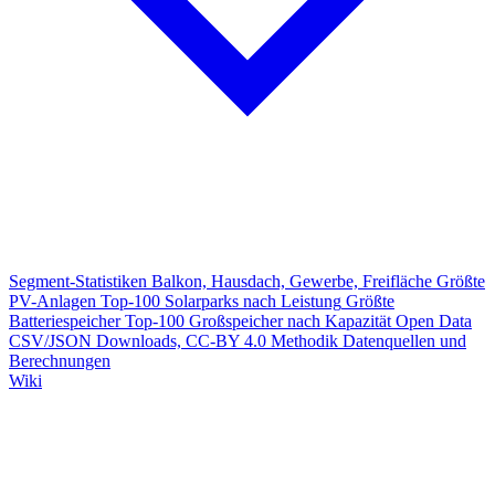
Segment-Statistiken
Balkon, Hausdach, Gewerbe, Freifläche
Größte
PV-Anlagen
Top-100 Solarparks nach Leistung
Größte
Batteriespeicher
Top-100 Großspeicher nach Kapazität
Open Data
CSV/JSON Downloads, CC-BY 4.0
Methodik
Datenquellen und
Berechnungen
Wiki