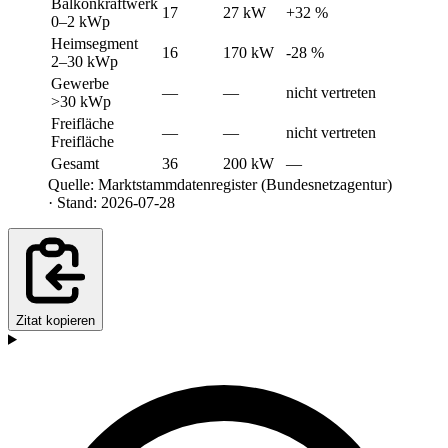
Balkonkraftwerk
17
27 kW
+32 %
0–2 kWp
Heimsegment
16
170 kW
-28 %
2–30 kWp
Gewerbe
—
—
nicht vertreten
>30 kWp
Freifläche
—
—
nicht vertreten
Freifläche
Gesamt
36
200 kW
—
Quelle: Marktstammdatenregister (Bundesnetzagentur)
· Stand: 2026-07-28
Zitat kopieren