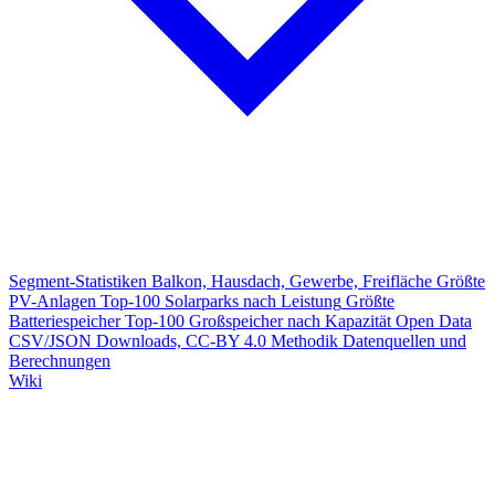
Segment-Statistiken
Balkon, Hausdach, Gewerbe, Freifläche
Größte
PV-Anlagen
Top-100 Solarparks nach Leistung
Größte
Batteriespeicher
Top-100 Großspeicher nach Kapazität
Open Data
CSV/JSON Downloads, CC-BY 4.0
Methodik
Datenquellen und
Berechnungen
Wiki