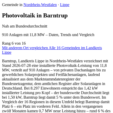
Gemeinde in
Nordrhein-Westfalen
·
Lippe
Photovoltaik in Barntrup
Nah am Bundesdurchschnitt
910 Anlagen mit 11,8 MW – Daten, Trends und Vergleich
Rang
6
von 16
Mit anderem Ort vergleichen
Alle 16 Gemeinden im Landkreis
Lippe
Barntrup, Landkreis Lippe in Nordrhein-Westfalen verzeichnet mit
Stand 2026-07-28 eine installierte Photovoltaik-Leistung von 11,8
MW, verteilt auf 910 Anlagen – von privaten Dachanlagen bis zu
gewerblichen Solarprojekten und Freiflächenanlagen, laufend
aktualisiert aus dem Marktstammdatenregister der
Bundesnetzagentur, dem amtlichen Register aller Solaranlagen in
Deutschland. Bei 8.297 Einwohnern entspricht das 1,42 kW
installierter Leistung pro Kopf – der bundesweite Durchschnitt liegt
bei 1,50 kW, Barntrup liegt damit 5 % unter dem Bundeswert. Im
Vergleich der 16 Regionen in diesem Umfeld belegt Barntrup damit
Platz 6 – ein Platz im vorderen Feld. Allein in den vergangenen
zwölf Monaten kamen 0,7 MW neue Leistung hinzu – rund 6 % des