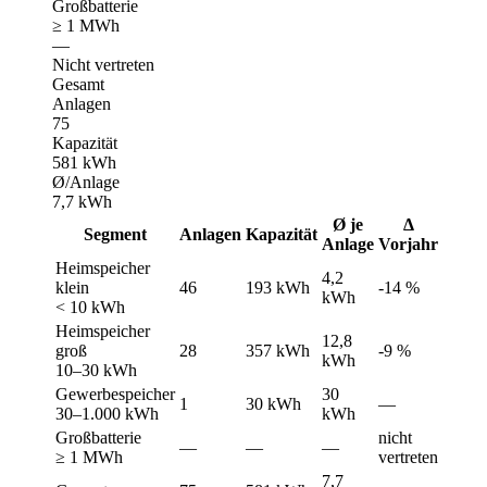
Großbatterie
≥ 1 MWh
—
Nicht vertreten
Gesamt
Anlagen
75
Kapazität
581 kWh
Ø/Anlage
7,7 kWh
Ø je
Δ
Segment
Anlagen
Kapazität
Anlage
Vorjahr
Heimspeicher
4,2
klein
46
193 kWh
-14 %
kWh
< 10 kWh
Heimspeicher
12,8
groß
28
357 kWh
-9 %
kWh
10–30 kWh
Gewerbespeicher
30
1
30 kWh
—
30–1.000 kWh
kWh
Großbatterie
nicht
—
—
—
≥ 1 MWh
vertreten
7,7