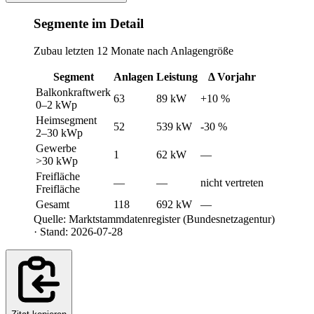
Segmente im Detail
Zubau letzten 12 Monate nach Anlagengröße
Segment
Anlagen
Leistung
Δ Vorjahr
Balkonkraftwerk
63
89 kW
+10 %
0–2 kWp
Heimsegment
52
539 kW
-30 %
2–30 kWp
Gewerbe
1
62 kW
—
>30 kWp
Freifläche
—
—
nicht vertreten
Freifläche
Gesamt
118
692 kW
—
Quelle: Marktstammdatenregister (Bundesnetzagentur)
· Stand: 2026-07-28