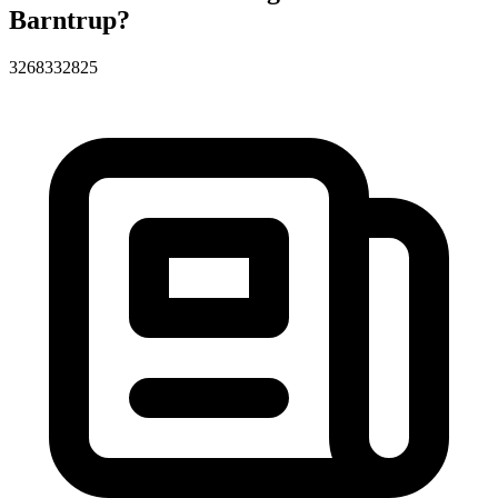
Barntrup?
32683
32825