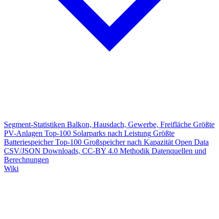
Segment-Statistiken
Balkon, Hausdach, Gewerbe, Freifläche
Größte
PV-Anlagen
Top-100 Solarparks nach Leistung
Größte
Batteriespeicher
Top-100 Großspeicher nach Kapazität
Open Data
CSV/JSON Downloads, CC-BY 4.0
Methodik
Datenquellen und
Berechnungen
Wiki