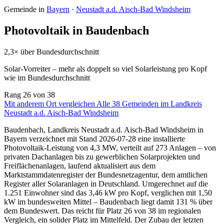
Gemeinde in
Bayern
·
Neustadt a.d. Aisch-Bad Windsheim
Photovoltaik in Baudenbach
2,3× über Bundesdurchschnitt
Solar-Vorreiter – mehr als doppelt so viel Solarleistung pro Kopf
wie im Bundesdurchschnitt
Rang
26
von 38
Mit anderem Ort vergleichen
Alle 38 Gemeinden im Landkreis
Neustadt a.d. Aisch-Bad Windsheim
Baudenbach, Landkreis Neustadt a.d. Aisch-Bad Windsheim in
Bayern verzeichnet mit Stand 2026-07-28 eine installierte
Photovoltaik-Leistung von 4,3 MW, verteilt auf 273 Anlagen – von
privaten Dachanlagen bis zu gewerblichen Solarprojekten und
Freiflächenanlagen, laufend aktualisiert aus dem
Marktstammdatenregister der Bundesnetzagentur, dem amtlichen
Register aller Solaranlagen in Deutschland. Umgerechnet auf die
1.251 Einwohner sind das 3,46 kW pro Kopf, verglichen mit 1,50
kW im bundesweiten Mittel – Baudenbach liegt damit 131 % über
dem Bundeswert. Das reicht für Platz 26 von 38 im regionalen
Vergleich, ein solider Platz im Mittelfeld. Der Zubau der letzten