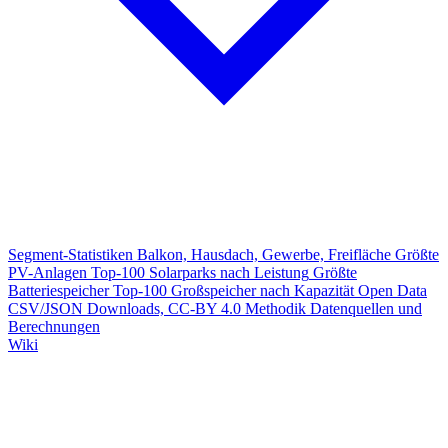
Segment-Statistiken
Balkon, Hausdach, Gewerbe, Freifläche
Größte
PV-Anlagen
Top-100 Solarparks nach Leistung
Größte
Batteriespeicher
Top-100 Großspeicher nach Kapazität
Open Data
CSV/JSON Downloads, CC-BY 4.0
Methodik
Datenquellen und
Berechnungen
Wiki