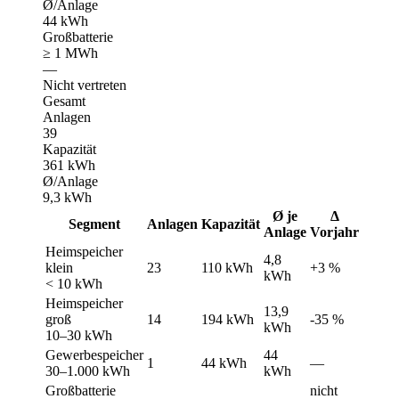
Ø/Anlage
44 kWh
Großbatterie
≥ 1 MWh
—
Nicht vertreten
Gesamt
Anlagen
39
Kapazität
361 kWh
Ø/Anlage
9,3 kWh
Ø je
Δ
Segment
Anlagen
Kapazität
Anlage
Vorjahr
Heimspeicher
4,8
klein
23
110 kWh
+3 %
kWh
< 10 kWh
Heimspeicher
13,9
groß
14
194 kWh
-35 %
kWh
10–30 kWh
Gewerbespeicher
44
1
44 kWh
—
30–1.000 kWh
kWh
Großbatterie
nicht
—
—
—