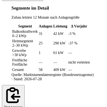
Segmente im Detail
Zubau letzten 12 Monate nach Anlagengröße
Segment
Anlagen
Leistung
Δ Vorjahr
Balkonkraftwerk
31
42 kW
-3 %
0–2 kWp
Heimsegment
25
290 kW
-37 %
2–30 kWp
Gewerbe
1
61 kW
—
>30 kWp
Freifläche
—
—
nicht vertreten
Freifläche
Gesamt
58
409 kW
—
Quelle: Marktstammdatenregister (Bundesnetzagentur)
· Stand: 2026-07-28