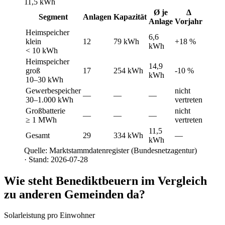
11,5 kWh
Ø je
Δ
Segment
Anlagen
Kapazität
Anlage
Vorjahr
Heimspeicher
6,6
klein
12
79 kWh
+18 %
kWh
< 10 kWh
Heimspeicher
14,9
groß
17
254 kWh
-10 %
kWh
10–30 kWh
Gewerbespeicher
nicht
—
—
—
30–1.000 kWh
vertreten
Großbatterie
nicht
—
—
—
≥ 1 MWh
vertreten
11,5
Gesamt
29
334 kWh
—
kWh
Quelle: Marktstammdatenregister (Bundesnetzagentur)
· Stand: 2026-07-28
Wie steht Benediktbeuern im Vergleich
zu anderen Gemeinden da?
Solarleistung pro Einwohner