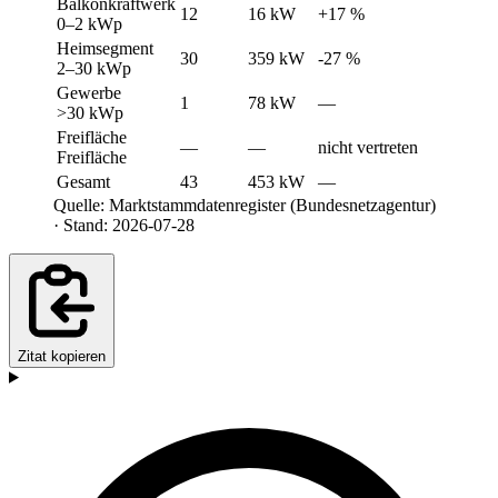
Balkonkraftwerk
12
16 kW
+17 %
0–2 kWp
Heimsegment
30
359 kW
-27 %
2–30 kWp
Gewerbe
1
78 kW
—
>30 kWp
Freifläche
—
—
nicht vertreten
Freifläche
Gesamt
43
453 kW
—
Quelle: Marktstammdatenregister (Bundesnetzagentur)
· Stand: 2026-07-28
Zitat kopieren