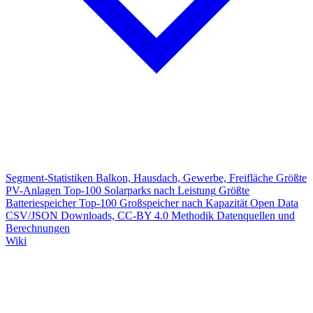
Segment-Statistiken
Balkon, Hausdach, Gewerbe, Freifläche
Größte
PV-Anlagen
Top-100 Solarparks nach Leistung
Größte
Batteriespeicher
Top-100 Großspeicher nach Kapazität
Open Data
CSV/JSON Downloads, CC-BY 4.0
Methodik
Datenquellen und
Berechnungen
Wiki