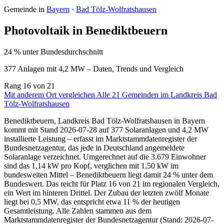
Gemeinde in
Bayern
·
Bad Tölz-Wolfratshausen
Photovoltaik in Benediktbeuern
24 % unter Bundesdurchschnitt
377 Anlagen mit 4,2 MW – Daten, Trends und Vergleich
Rang
16
von 21
Mit anderem Ort vergleichen
Alle 21 Gemeinden im Landkreis Bad
Tölz-Wolfratshausen
Benediktbeuern, Landkreis Bad Tölz-Wolfratshausen in Bayern
kommt mit Stand 2026-07-28 auf 377 Solaranlagen und 4,2 MW
installierte Leistung – erfasst im Marktstammdatenregister der
Bundesnetzagentur, das jede in Deutschland angemeldete
Solaranlage verzeichnet. Umgerechnet auf die 3.679 Einwohner
sind das 1,14 kW pro Kopf, verglichen mit 1,50 kW im
bundesweiten Mittel – Benediktbeuern liegt damit 24 % unter dem
Bundeswert. Das reicht für Platz 16 von 21 im regionalen Vergleich,
ein Wert im hinteren Drittel. Der Zubau der letzten zwölf Monate
liegt bei 0,5 MW, das entspricht etwa 11 % der heutigen
Gesamtleistung. Alle Zahlen stammen aus dem
Marktstammdatenregister der Bundesnetzagentur (Stand: 2026-07-