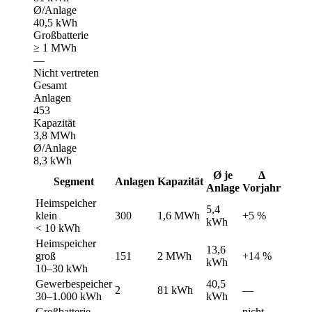
Ø/Anlage
40,5 kWh
Großbatterie
≥ 1 MWh
—
Nicht vertreten
Gesamt
Anlagen
453
Kapazität
3,8 MWh
Ø/Anlage
8,3 kWh
Ø je
Δ
Segment
Anlagen
Kapazität
Anlage
Vorjahr
Heimspeicher
5,4
klein
300
1,6 MWh
+5 %
kWh
< 10 kWh
Heimspeicher
13,6
groß
151
2 MWh
+14 %
kWh
10–30 kWh
Gewerbespeicher
40,5
2
81 kWh
—
30–1.000 kWh
kWh
Großbatterie
nicht