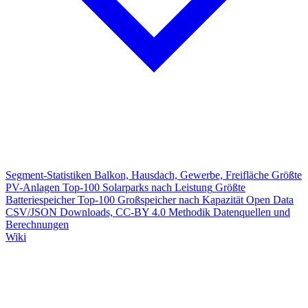
Segment-Statistiken
Balkon, Hausdach, Gewerbe, Freifläche
Größte
PV-Anlagen
Top-100 Solarparks nach Leistung
Größte
Batteriespeicher
Top-100 Großspeicher nach Kapazität
Open Data
CSV/JSON Downloads, CC-BY 4.0
Methodik
Datenquellen und
Berechnungen
Wiki