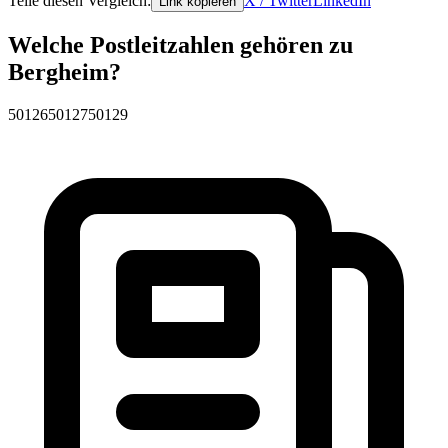
Teile diesen Vergleich:
X / Twitter
LinkedIn
Link kopieren
Welche Postleitzahlen gehören zu
Bergheim?
50126
50127
50129