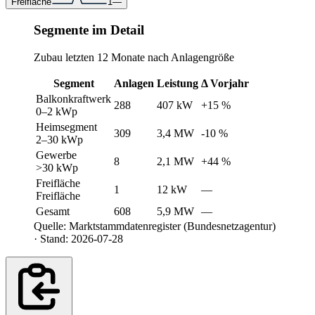
Freifläche
1
—
Segmente im Detail
Zubau letzten 12 Monate nach Anlagengröße
Segment
Anlagen
Leistung
Δ Vorjahr
Balkonkraftwerk
288
407 kW
+15 %
0–2 kWp
Heimsegment
309
3,4 MW
-10 %
2–30 kWp
Gewerbe
8
2,1 MW
+44 %
>30 kWp
Freifläche
1
12 kW
—
Freifläche
Gesamt
608
5,9 MW
—
Quelle: Marktstammdatenregister (Bundesnetzagentur)
· Stand: 2026-07-28