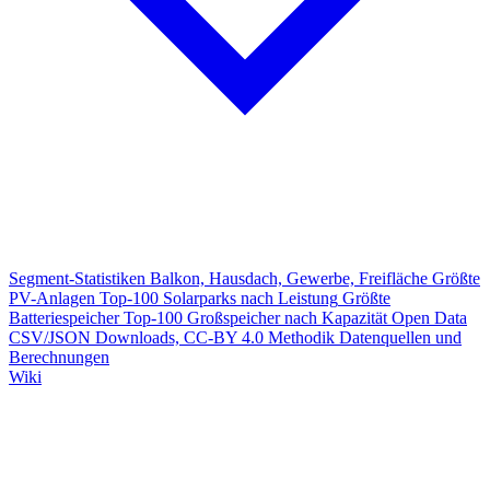
Segment-Statistiken
Balkon, Hausdach, Gewerbe, Freifläche
Größte
PV-Anlagen
Top-100 Solarparks nach Leistung
Größte
Batteriespeicher
Top-100 Großspeicher nach Kapazität
Open Data
CSV/JSON Downloads, CC-BY 4.0
Methodik
Datenquellen und
Berechnungen
Wiki