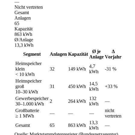
—
Nicht vertreten
Gesamt
Anlagen
65
Kapazität
863 kWh
Ø/Anlage
13,3 kWh
Ø je
Δ
Segment
Anlagen
Kapazität
Anlage
Vorjahr
Heimspeicher
4,7
klein
32
149 kWh
-31 %
kWh
< 10 kWh
Heimspeicher
14,5
groß
31
450 kWh
+33 %
kWh
10–30 kWh
Gewerbespeicher
132
2
264 kWh
—
30–1.000 kWh
kWh
Großbatterie
nicht
—
—
—
≥ 1 MWh
vertreten
13,3
Gesamt
65
863 kWh
—
kWh
Quelle: Marktstammdatenregister (Bundesnetzagentur)