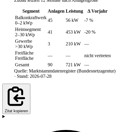
Zubau letzten 12 Monate nach Anlagengröße
Segment
Anlagen
Leistung
Δ Vorjahr
Balkonkraftwerk
45
56 kW
-7 %
0–2 kWp
Heimsegment
41
453 kW
-20 %
2–30 kWp
Gewerbe
3
210 kW
—
>30 kWp
Freifläche
—
—
nicht vertreten
Freifläche
Gesamt
90
721 kW
—
Quelle: Marktstammdatenregister (Bundesnetzagentur)
· Stand: 2026-07-28
Zitat kopieren