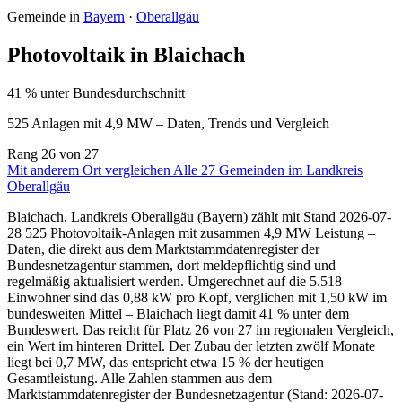
Gemeinde in
Bayern
·
Oberallgäu
Photovoltaik in Blaichach
41 % unter Bundesdurchschnitt
525 Anlagen mit 4,9 MW – Daten, Trends und Vergleich
Rang
26
von 27
Mit anderem Ort vergleichen
Alle 27 Gemeinden im Landkreis
Oberallgäu
Blaichach, Landkreis Oberallgäu (Bayern) zählt mit Stand 2026-07-
28 525 Photovoltaik-Anlagen mit zusammen 4,9 MW Leistung –
Daten, die direkt aus dem Marktstammdatenregister der
Bundesnetzagentur stammen, dort meldepflichtig sind und
regelmäßig aktualisiert werden. Umgerechnet auf die 5.518
Einwohner sind das 0,88 kW pro Kopf, verglichen mit 1,50 kW im
bundesweiten Mittel – Blaichach liegt damit 41 % unter dem
Bundeswert. Das reicht für Platz 26 von 27 im regionalen Vergleich,
ein Wert im hinteren Drittel. Der Zubau der letzten zwölf Monate
liegt bei 0,7 MW, das entspricht etwa 15 % der heutigen
Gesamtleistung. Alle Zahlen stammen aus dem
Marktstammdatenregister der Bundesnetzagentur (Stand: 2026-07-