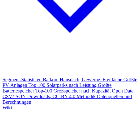
Segment-Statistiken
Balkon, Hausdach, Gewerbe, Freifläche
Größte
PV-Anlagen
Top-100 Solarparks nach Leistung
Größte
Batteriespeicher
Top-100 Großspeicher nach Kapazität
Open Data
CSV/JSON Downloads, CC-BY 4.0
Methodik
Datenquellen und
Berechnungen
Wiki