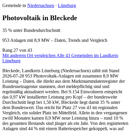
Gemeinde in
Niedersachsen
·
Lüneburg
Photovoltaik in Bleckede
35 % unter Bundesdurchschnitt
953 Anlagen mit 8,9 MW – Daten, Trends und Vergleich
Rang
27
von 43
Mit anderem Ort vergleichen
Alle 43 Gemeinden im Landkreis
Lüneburg
Bleckede, Landkreis Lüneburg (Niedersachsen) zählt mit Stand
2026-07-28 953 Photovoltaik-Anlagen mit zusammen 8,9 MW
Leistung – Daten, die direkt aus dem Marktstammdatenregister der
Bundesnetzagentur stammen, dort meldepflichtig sind und
regelmäßig aktualisiert werden. Bei 9.154 Einwohnern entspricht
das 0,97 kW installierter Leistung pro Kopf – der bundesweite
Durchschnitt liegt bei 1,50 kW, Bleckede liegt damit 35 % unter
dem Bundeswert. Das reicht für Platz 27 von 43 im regionalen
Vergleich, ein solider Platz im Mittelfeld. Allein in den vergangenen
zwölf Monaten kamen 0,9 MW neue Leistung hinzu – rund 10 %
des gesamten Bestands sind jünger als ein Jahr. Von den registrierten
Anlagen sind 44 % mit einem Batteriespeicher gekoppelt, was auf