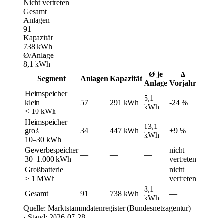
Nicht vertreten
Gesamt
Anlagen
91
Kapazität
738 kWh
Ø/Anlage
8,1 kWh
Ø je
Δ
Segment
Anlagen
Kapazität
Anlage
Vorjahr
Heimspeicher
5,1
klein
57
291 kWh
-24 %
kWh
< 10 kWh
Heimspeicher
13,1
groß
34
447 kWh
+9 %
kWh
10–30 kWh
Gewerbespeicher
nicht
—
—
—
30–1.000 kWh
vertreten
Großbatterie
nicht
—
—
—
≥ 1 MWh
vertreten
8,1
Gesamt
91
738 kWh
—
kWh
Quelle: Marktstammdatenregister (Bundesnetzagentur)
· Stand: 2026-07-28