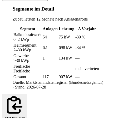
Segmente im Detail
Zubau letzten 12 Monate nach Anlagengröße
Segment
Anlagen
Leistung
Δ Vorjahr
Balkonkraftwerk
54
75 kW
-39 %
0–2 kWp
Heimsegment
62
698 kW
-34 %
2–30 kWp
Gewerbe
1
134 kW
—
>30 kWp
Freifläche
—
—
nicht vertreten
Freifläche
Gesamt
117
907 kW
—
Quelle: Marktstammdatenregister (Bundesnetzagentur)
· Stand: 2026-07-28