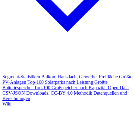
Segment-Statistiken
Balkon, Hausdach, Gewerbe, Freifläche
Größte
PV-Anlagen
Top-100 Solarparks nach Leistung
Größte
Batteriespeicher
Top-100 Großspeicher nach Kapazität
Open Data
CSV/JSON Downloads, CC-BY 4.0
Methodik
Datenquellen und
Berechnungen
Wiki