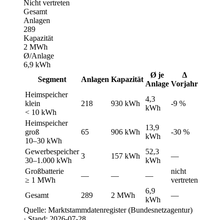
Nicht vertreten
Gesamt
Anlagen
289
Kapazität
2 MWh
Ø/Anlage
6,9 kWh
Ø je
Δ
Segment
Anlagen
Kapazität
Anlage
Vorjahr
Heimspeicher
4,3
klein
218
930 kWh
-9 %
kWh
< 10 kWh
Heimspeicher
13,9
groß
65
906 kWh
-30 %
kWh
10–30 kWh
Gewerbespeicher
52,3
3
157 kWh
—
30–1.000 kWh
kWh
Großbatterie
nicht
—
—
—
≥ 1 MWh
vertreten
6,9
Gesamt
289
2 MWh
—
kWh
Quelle: Marktstammdatenregister (Bundesnetzagentur)
· Stand: 2026-07-28