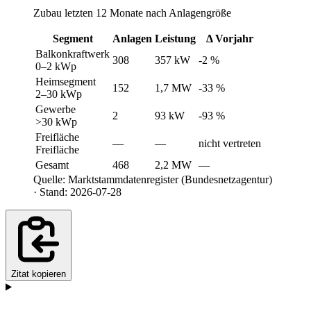
Zubau letzten 12 Monate nach Anlagengröße
Segment
Anlagen
Leistung
Δ Vorjahr
Balkonkraftwerk
308
357 kW
-2 %
0–2 kWp
Heimsegment
152
1,7 MW
-33 %
2–30 kWp
Gewerbe
2
93 kW
-93 %
>30 kWp
Freifläche
—
—
nicht vertreten
Freifläche
Gesamt
468
2,2 MW
—
Quelle: Marktstammdatenregister (Bundesnetzagentur)
· Stand: 2026-07-28
Zitat kopieren