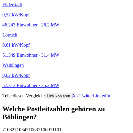
Filderstadt
0,57
kW/Kopf
46.243 Einwohner · 26,2 MW
Lörrach
0,61
kW/Kopf
51.349 Einwohner · 31,4 MW
Waiblingen
0,62
kW/Kopf
57.313 Einwohner · 35,2 MW
Teile diesen Vergleich:
X / Twitter
LinkedIn
Link kopieren
Welche Postleitzahlen gehören zu
Böblingen?
71032
71034
71063
71069
71101