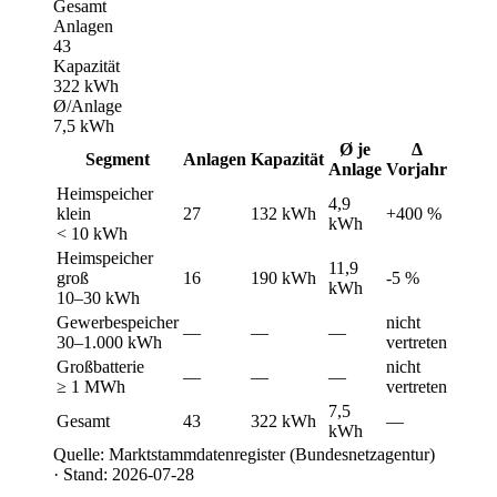
Gesamt
Anlagen
43
Kapazität
322 kWh
Ø/Anlage
7,5 kWh
Ø je
Δ
Segment
Anlagen
Kapazität
Anlage
Vorjahr
Heimspeicher
4,9
klein
27
132 kWh
+400 %
kWh
< 10 kWh
Heimspeicher
11,9
groß
16
190 kWh
-5 %
kWh
10–30 kWh
Gewerbespeicher
nicht
—
—
—
30–1.000 kWh
vertreten
Großbatterie
nicht
—
—
—
≥ 1 MWh
vertreten
7,5
Gesamt
43
322 kWh
—
kWh
Quelle: Marktstammdatenregister (Bundesnetzagentur)
· Stand: 2026-07-28