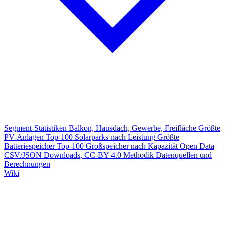
Segment-Statistiken
Balkon, Hausdach, Gewerbe, Freifläche
Größte
PV-Anlagen
Top-100 Solarparks nach Leistung
Größte
Batteriespeicher
Top-100 Großspeicher nach Kapazität
Open Data
CSV/JSON Downloads, CC-BY 4.0
Methodik
Datenquellen und
Berechnungen
Wiki