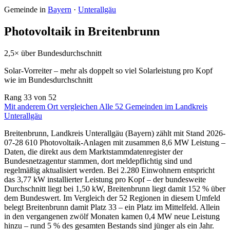
Gemeinde in
Bayern
·
Unterallgäu
Photovoltaik in Breitenbrunn
2,5× über Bundesdurchschnitt
Solar-Vorreiter – mehr als doppelt so viel Solarleistung pro Kopf
wie im Bundesdurchschnitt
Rang
33
von 52
Mit anderem Ort vergleichen
Alle 52 Gemeinden im Landkreis
Unterallgäu
Breitenbrunn, Landkreis Unterallgäu (Bayern) zählt mit Stand 2026-
07-28 610 Photovoltaik-Anlagen mit zusammen 8,6 MW Leistung –
Daten, die direkt aus dem Marktstammdatenregister der
Bundesnetzagentur stammen, dort meldepflichtig sind und
regelmäßig aktualisiert werden. Bei 2.280 Einwohnern entspricht
das 3,77 kW installierter Leistung pro Kopf – der bundesweite
Durchschnitt liegt bei 1,50 kW, Breitenbrunn liegt damit 152 % über
dem Bundeswert. Im Vergleich der 52 Regionen in diesem Umfeld
belegt Breitenbrunn damit Platz 33 – ein Platz im Mittelfeld. Allein
in den vergangenen zwölf Monaten kamen 0,4 MW neue Leistung
hinzu – rund 5 % des gesamten Bestands sind jünger als ein Jahr.