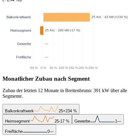
Monatlicher Zubau nach Segment
Zubau der letzten 12 Monate in Breitenbrunn: 391 kW über alle
Segmente.
Balkonkraftwerk
25
+234 %
Heimsegment
25
-17 %
Gewerbe
1
—
Freifläche
0
—