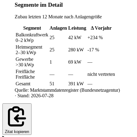
Segmente im Detail
Zubau letzten 12 Monate nach Anlagengröße
Segment
Anlagen
Leistung
Δ Vorjahr
Balkonkraftwerk
25
42 kW
+234 %
0–2 kWp
Heimsegment
25
280 kW
-17 %
2–30 kWp
Gewerbe
1
69 kW
—
>30 kWp
Freifläche
—
—
nicht vertreten
Freifläche
Gesamt
51
391 kW
—
Quelle: Marktstammdatenregister (Bundesnetzagentur)
· Stand: 2026-07-28
Zitat kopieren