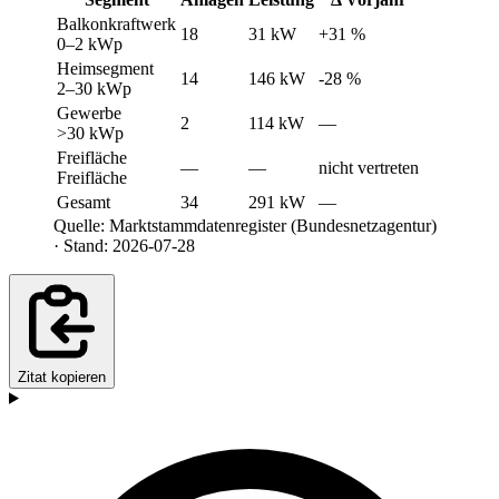
Balkonkraftwerk
18
31 kW
+31 %
0–2 kWp
Heimsegment
14
146 kW
-28 %
2–30 kWp
Gewerbe
2
114 kW
—
>30 kWp
Freifläche
—
—
nicht vertreten
Freifläche
Gesamt
34
291 kW
—
Quelle: Marktstammdatenregister (Bundesnetzagentur)
· Stand: 2026-07-28
Zitat kopieren