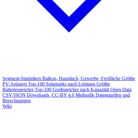
Segment-Statistiken
Balkon, Hausdach, Gewerbe, Freifläche
Größte
PV-Anlagen
Top-100 Solarparks nach Leistung
Größte
Batteriespeicher
Top-100 Großspeicher nach Kapazität
Open Data
CSV/JSON Downloads, CC-BY 4.0
Methodik
Datenquellen und
Berechnungen
Wiki