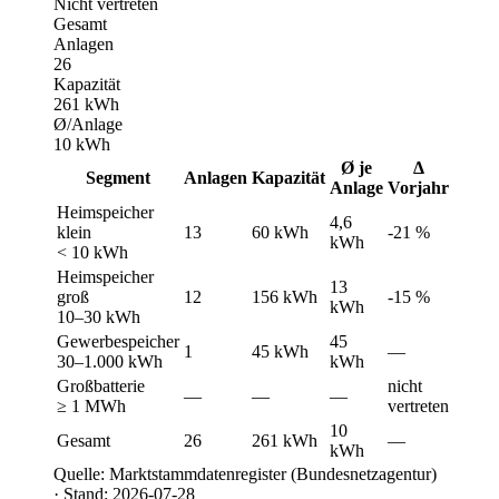
Nicht vertreten
Gesamt
Anlagen
26
Kapazität
261 kWh
Ø/Anlage
10 kWh
Ø je
Δ
Segment
Anlagen
Kapazität
Anlage
Vorjahr
Heimspeicher
4,6
klein
13
60 kWh
-21 %
kWh
< 10 kWh
Heimspeicher
13
groß
12
156 kWh
-15 %
kWh
10–30 kWh
Gewerbespeicher
45
1
45 kWh
—
30–1.000 kWh
kWh
Großbatterie
nicht
—
—
—
≥ 1 MWh
vertreten
10
Gesamt
26
261 kWh
—
kWh
Quelle: Marktstammdatenregister (Bundesnetzagentur)
· Stand: 2026-07-28