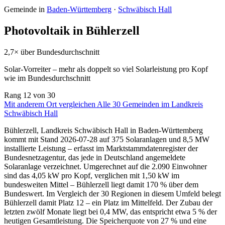
Gemeinde in
Baden-Württemberg
·
Schwäbisch Hall
Photovoltaik in Bühlerzell
2,7× über Bundesdurchschnitt
Solar-Vorreiter – mehr als doppelt so viel Solarleistung pro Kopf
wie im Bundesdurchschnitt
Rang
12
von 30
Mit anderem Ort vergleichen
Alle 30 Gemeinden im Landkreis
Schwäbisch Hall
Bühlerzell, Landkreis Schwäbisch Hall in Baden-Württemberg
kommt mit Stand 2026-07-28 auf 375 Solaranlagen und 8,5 MW
installierte Leistung – erfasst im Marktstammdatenregister der
Bundesnetzagentur, das jede in Deutschland angemeldete
Solaranlage verzeichnet. Umgerechnet auf die 2.090 Einwohner
sind das 4,05 kW pro Kopf, verglichen mit 1,50 kW im
bundesweiten Mittel – Bühlerzell liegt damit 170 % über dem
Bundeswert. Im Vergleich der 30 Regionen in diesem Umfeld belegt
Bühlerzell damit Platz 12 – ein Platz im Mittelfeld. Der Zubau der
letzten zwölf Monate liegt bei 0,4 MW, das entspricht etwa 5 % der
heutigen Gesamtleistung. Die Speicherquote von 27 % und eine