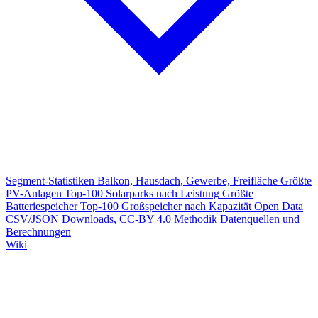
Segment-Statistiken
Balkon, Hausdach, Gewerbe, Freifläche
Größte
PV-Anlagen
Top-100 Solarparks nach Leistung
Größte
Batteriespeicher
Top-100 Großspeicher nach Kapazität
Open Data
CSV/JSON Downloads, CC-BY 4.0
Methodik
Datenquellen und
Berechnungen
Wiki