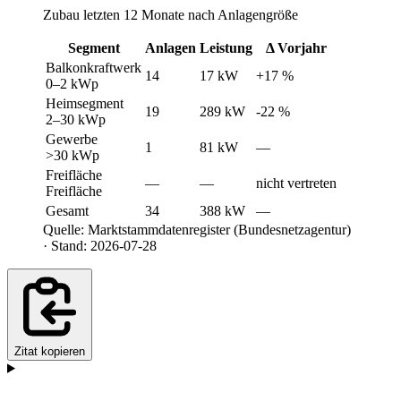
Zubau letzten 12 Monate nach Anlagengröße
Segment
Anlagen
Leistung
Δ Vorjahr
Balkonkraftwerk
14
17 kW
+17 %
0–2 kWp
Heimsegment
19
289 kW
-22 %
2–30 kWp
Gewerbe
1
81 kW
—
>30 kWp
Freifläche
—
—
nicht vertreten
Freifläche
Gesamt
34
388 kW
—
Quelle: Marktstammdatenregister (Bundesnetzagentur)
· Stand: 2026-07-28
Zitat kopieren